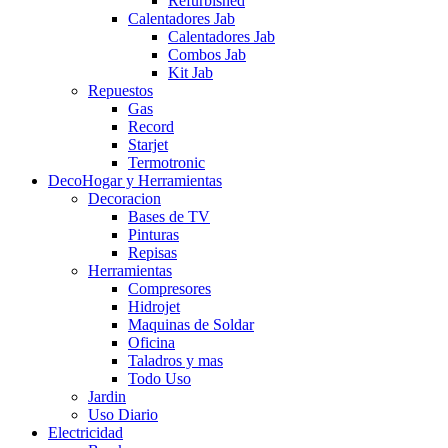
Refurbished
Calentadores Jab
Calentadores Jab
Combos Jab
Kit Jab
Repuestos
Gas
Record
Starjet
Termotronic
DecoHogar y Herramientas
Decoracion
Bases de TV
Pinturas
Repisas
Herramientas
Compresores
Hidrojet
Maquinas de Soldar
Oficina
Taladros y mas
Todo Uso
Jardin
Uso Diario
Electricidad