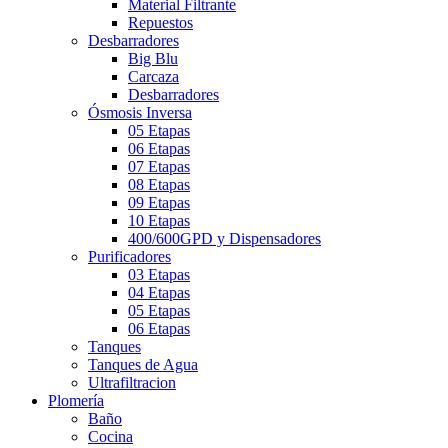
Material Filtrante
Repuestos
Desbarradores
Big Blu
Carcaza
Desbarradores
Ósmosis Inversa
05 Etapas
06 Etapas
07 Etapas
08 Etapas
09 Etapas
10 Etapas
400/600GPD y Dispensadores
Purificadores
03 Etapas
04 Etapas
05 Etapas
06 Etapas
Tanques
Tanques de Agua
Ultrafiltracion
Plomería
Baño
Cocina