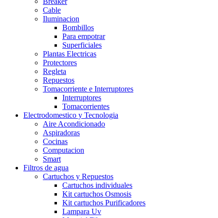
Breaker
Cable
Iluminacion
Bombillos
Para empotrar
Superficiales
Plantas Electricas
Protectores
Regleta
Repuestos
Tomacorriente e Interruptores
Interruptores
Tomacorrientes
Electrodomestico y Tecnologia
Aire Acondicionado
Aspiradoras
Cocinas
Computacion
Smart
Filtros de agua
Cartuchos y Repuestos
Cartuchos individuales
Kit cartuchos Osmosis
Kit cartuchos Purificadores
Lampara Uv