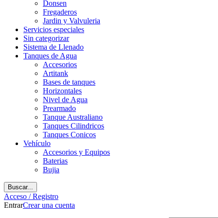
Donsen
Fregaderos
Jardin y Valvuleria
Servicios especiales
Sin categorizar
Sistema de Llenado
Tanques de Agua
Accesorios
Artitank
Bases de tanques
Horizontales
Nivel de Agua
Prearmado
Tanque Australiano
Tanques Cilindricos
Tanques Conicos
Vehículo
Accesorios y Equipos
Baterias
Bujia
Buscar...
Acceso / Registro
Entrar
Crear una cuenta