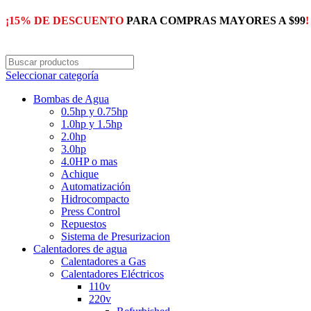
¡15% DE DESCUENTO
PARA COMPRAS MAYORES A $99
!
Seleccionar categoría
Bombas de Agua
0.5hp y 0.75hp
1.0hp y 1.5hp
2.0hp
3.0hp
4.0HP o mas
Achique
Automatización
Hidrocompacto
Press Control
Repuestos
Sistema de Presurizacion
Calentadores de agua
Calentadores a Gas
Calentadores Eléctricos
110v
220v