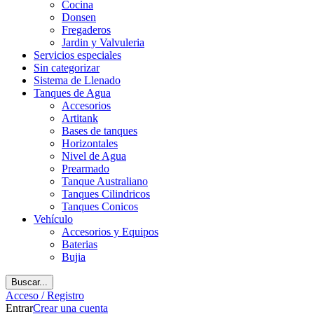
Cocina
Donsen
Fregaderos
Jardin y Valvuleria
Servicios especiales
Sin categorizar
Sistema de Llenado
Tanques de Agua
Accesorios
Artitank
Bases de tanques
Horizontales
Nivel de Agua
Prearmado
Tanque Australiano
Tanques Cilindricos
Tanques Conicos
Vehículo
Accesorios y Equipos
Baterias
Bujia
Buscar...
Acceso / Registro
Entrar
Crear una cuenta