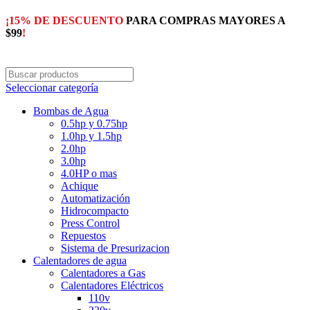
¡15% DE DESCUENTO
PARA COMPRAS MAYORES A
$99
!
Seleccionar categoría
Bombas de Agua
0.5hp y 0.75hp
1.0hp y 1.5hp
2.0hp
3.0hp
4.0HP o mas
Achique
Automatización
Hidrocompacto
Press Control
Repuestos
Sistema de Presurizacion
Calentadores de agua
Calentadores a Gas
Calentadores Eléctricos
110v