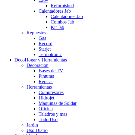
220v
Refurbished
Calentadores Jab
Calentadores Jab
Combos Jab
Kit Jab
Repuestos
Gas
Record
Starjet
Termotronic
DecoHogar y Herramientas
Decoracion
Bases de TV
Pinturas
Repisas
Herramientas
Compresores
Hidrojet
Maquinas de Soldar
Oficina
Taladros y mas
Todo Uso
Jardin
Uso Diario