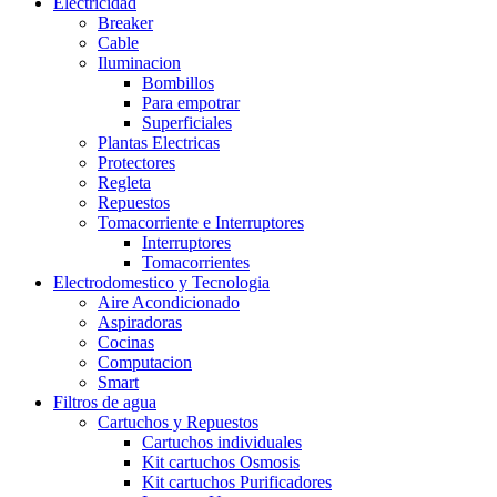
Electricidad
Breaker
Cable
Iluminacion
Bombillos
Para empotrar
Superficiales
Plantas Electricas
Protectores
Regleta
Repuestos
Tomacorriente e Interruptores
Interruptores
Tomacorrientes
Electrodomestico y Tecnologia
Aire Acondicionado
Aspiradoras
Cocinas
Computacion
Smart
Filtros de agua
Cartuchos y Repuestos
Cartuchos individuales
Kit cartuchos Osmosis
Kit cartuchos Purificadores