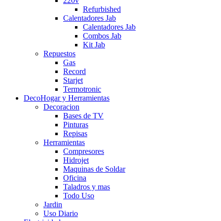
220v
Refurbished
Calentadores Jab
Calentadores Jab
Combos Jab
Kit Jab
Repuestos
Gas
Record
Starjet
Termotronic
DecoHogar y Herramientas
Decoracion
Bases de TV
Pinturas
Repisas
Herramientas
Compresores
Hidrojet
Maquinas de Soldar
Oficina
Taladros y mas
Todo Uso
Jardin
Uso Diario