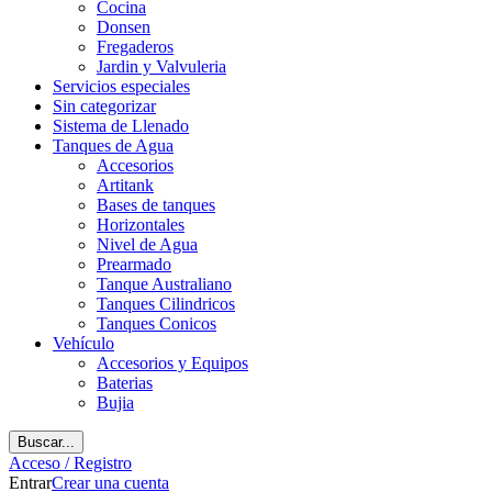
Cocina
Donsen
Fregaderos
Jardin y Valvuleria
Servicios especiales
Sin categorizar
Sistema de Llenado
Tanques de Agua
Accesorios
Artitank
Bases de tanques
Horizontales
Nivel de Agua
Prearmado
Tanque Australiano
Tanques Cilindricos
Tanques Conicos
Vehículo
Accesorios y Equipos
Baterias
Bujia
Buscar...
Acceso / Registro
Entrar
Crear una cuenta