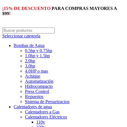
¡15% DE DESCUENTO
PARA COMPRAS MAYORES A
$99
!
Seleccionar categoría
Bombas de Agua
0.5hp y 0.75hp
1.0hp y 1.5hp
2.0hp
3.0hp
4.0HP o mas
Achique
Automatización
Hidrocompacto
Press Control
Repuestos
Sistema de Presurizacion
Calentadores de agua
Calentadores a Gas
Calentadores Eléctricos
110v