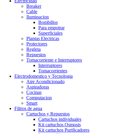
Electricidad
Breaker
Cable
Iluminacion
Bombillos
Para empotrar
Superficiales
Plantas Electricas
Protectores
Regleta
Repuestos
Tomacorriente e Interruptores
Interruptores
Tomacorrientes
Electrodomestico y Tecnologia
Aire Acondicionado
Aspiradoras
Cocinas
Computacion
Smart
Filtros de agua
Cartuchos y Repuestos
Cartuchos individuales
Kit cartuchos Osmosis
Kit cartuchos Purificadores