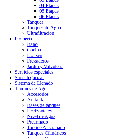
04 Etapas
05 Etapas
06 Etapas
Tanques
Tanques de Agua
Ultrafiltracion
Plomería
Baño
Cocina
Donsen
Fregaderos
Jardin y Valvuleria
Servicios especiales
Sin categorizar
Sistema de Llenado
Tanques de Agua
Accesorios
Artitank
Bases de tanques
Horizontales
Nivel de Agua
Prearmado
Tanque Australiano
Tanques Cilindricos