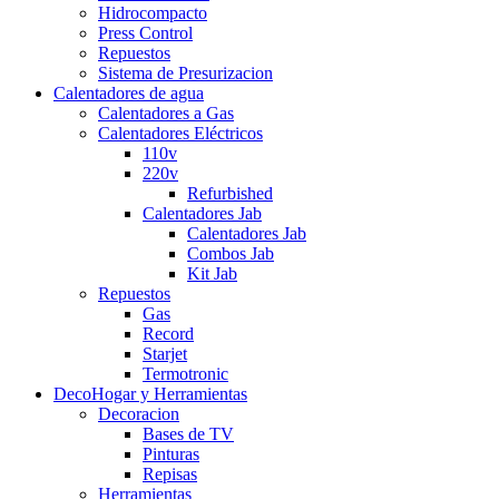
Hidrocompacto
Press Control
Repuestos
Sistema de Presurizacion
Calentadores de agua
Calentadores a Gas
Calentadores Eléctricos
110v
220v
Refurbished
Calentadores Jab
Calentadores Jab
Combos Jab
Kit Jab
Repuestos
Gas
Record
Starjet
Termotronic
DecoHogar y Herramientas
Decoracion
Bases de TV
Pinturas
Repisas
Herramientas