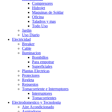
Compresores
Hidrojet
Maquinas de Soldar
Oficina
Taladros y mas
Todo Uso
Jardin
Uso Diario
Electricidad
Breaker
Cable
Iluminacion
Bombillos
Para empotrar
Superficiales
Plantas Electricas
Protectores
Regleta
Repuestos
Tomacorriente e Interruptores
Interruptores
Tomacorrientes
Electrodomestico y Tecnologia
Aire Acondicionado
Aspiradoras