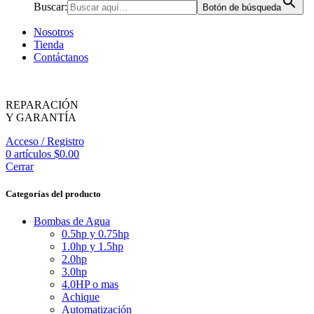
Buscar:
Botón de búsqueda
Nosotros
Tienda
Contáctanos
REPARACIÓN
Y GARANTÍA
Acceso / Registro
0
artículos
$
0.00
Cerrar
Categorías del producto
Bombas de Agua
0.5hp y 0.75hp
1.0hp y 1.5hp
2.0hp
3.0hp
4.0HP o mas
Achique
Automatización