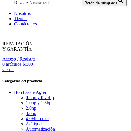
Buscar:
Botón de búsqueda
Nosotros
Tienda
Contáctanos
REPARACIÓN
Y GARANTÍA
Acceso / Registro
0
artículos
$
0.00
Cerrar
Categorías del producto
Bombas de Agua
0.5hp y 0.75hp
1.0hp y 1.5hp
2.0hp
3.0hp
4.0HP o mas
Achique
Automatización