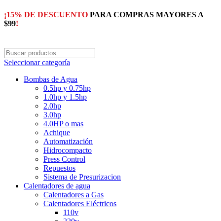
¡15% DE DESCUENTO
PARA COMPRAS MAYORES A
$99
!
Seleccionar categoría
Bombas de Agua
0.5hp y 0.75hp
1.0hp y 1.5hp
2.0hp
3.0hp
4.0HP o mas
Achique
Automatización
Hidrocompacto
Press Control
Repuestos
Sistema de Presurizacion
Calentadores de agua
Calentadores a Gas
Calentadores Eléctricos
110v