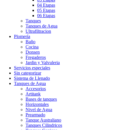
04 Etapas
05 Etapas
06 Etapas
Tanques
Tanques de Agua
Ultrafiltracion
Plomería
Baño
Cocina
Donsen
Fregaderos
Jardin y Valvuleria
Servicios especiales
Sin categorizar
Sistema de Llenado
Tanques de Agua
Accesorios
Artitank
Bases de tanques
Horizontales
Nivel de Agua
Prearmado
Tanque Australiano
Tanques Cilindricos