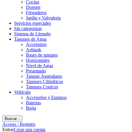
Cocina
Donsen
Fregaderos
Jardin y Valvuleria
Servicios especiales
Sin categorizar
Sistema de Llenado
Tanques de Agua
Accesorios
Artitank
Bases de tanques
Horizontales
Nivel de Agua
Prearmado
Tanque Australiano
Tanques Cilindricos
Tanques Conicos
Vehículo
Accesorios y Equipos
Baterias
Bujia
Buscar...
Acceso / Registro
Entrar
Crear una cuenta