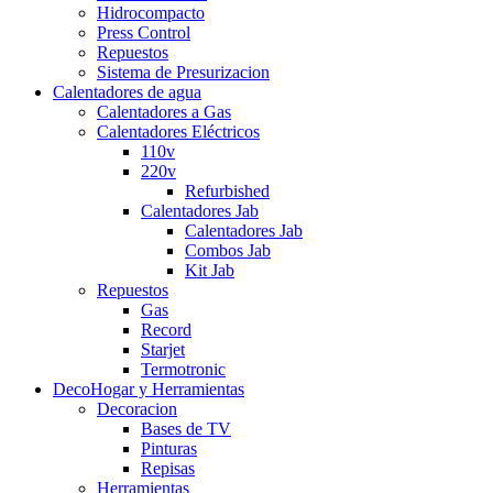
Hidrocompacto
Press Control
Repuestos
Sistema de Presurizacion
Calentadores de agua
Calentadores a Gas
Calentadores Eléctricos
110v
220v
Refurbished
Calentadores Jab
Calentadores Jab
Combos Jab
Kit Jab
Repuestos
Gas
Record
Starjet
Termotronic
DecoHogar y Herramientas
Decoracion
Bases de TV
Pinturas
Repisas
Herramientas