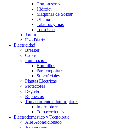
Compresores
Hidrojet
Maquinas de Soldar
Oficina
Taladros y mas
Todo Uso
Jardin
Uso Diario
Electricidad
Breaker
Cable
Iluminacion
Bombillos
Para empotrar
Superficiales
Plantas Electricas
Protectores
Regleta
Repuestos
Tomacorriente e Interruptores
Interruptores
Tomacorrientes
Electrodomestico y Tecnologia
Aire Acondicionado
Aspiradoras