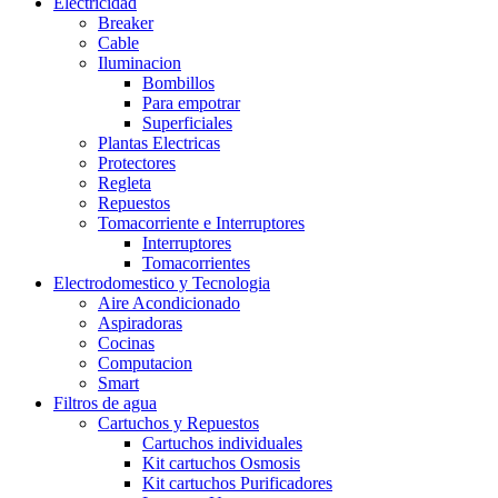
Electricidad
Breaker
Cable
Iluminacion
Bombillos
Para empotrar
Superficiales
Plantas Electricas
Protectores
Regleta
Repuestos
Tomacorriente e Interruptores
Interruptores
Tomacorrientes
Electrodomestico y Tecnologia
Aire Acondicionado
Aspiradoras
Cocinas
Computacion
Smart
Filtros de agua
Cartuchos y Repuestos
Cartuchos individuales
Kit cartuchos Osmosis
Kit cartuchos Purificadores