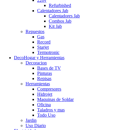
220v
Refurbished
Calentadores Jab
Calentadores Jab
Combos Jab
Kit Jab
Repuestos
Gas
Record
Starjet
Termotronic
DecoHogar y Herramientas
Decoracion
Bases de TV
Pinturas
Repisas
Herramientas
Compresores
Hidrojet
Maquinas de Soldar
Oficina
Taladros y mas
Todo Uso
Jardin
Uso Diario