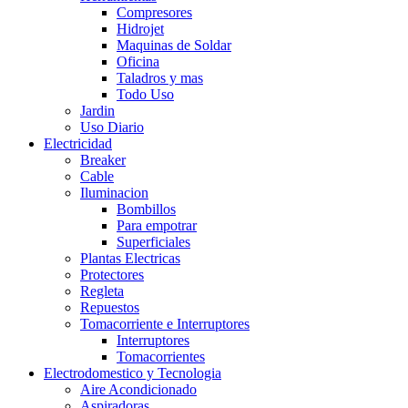
Compresores
Hidrojet
Maquinas de Soldar
Oficina
Taladros y mas
Todo Uso
Jardin
Uso Diario
Electricidad
Breaker
Cable
Iluminacion
Bombillos
Para empotrar
Superficiales
Plantas Electricas
Protectores
Regleta
Repuestos
Tomacorriente e Interruptores
Interruptores
Tomacorrientes
Electrodomestico y Tecnologia
Aire Acondicionado
Aspiradoras