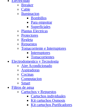
Electricidad
Breaker
Cable
Iluminacion
Bombillos
Para empotrar
Superficiales
Plantas Electricas
Protectores
Regleta
Repuestos
Tomacorriente e Interruptores
Interruptores
Tomacorrientes
Electrodomestico y Tecnologia
Aire Acondicionado
Aspiradoras
Cocinas
Computacion
Smart
Filtros de agua
Cartuchos y Repuestos
Cartuchos individuales
Kit cartuchos Osmosis
Kit cartuchos Purificadores