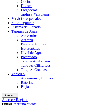
Cocina
Donsen
Fregaderos
Jardin y Valvuleria
Servicios especiales
Sin categorizar
Sistema de Llenado
Tanques de Agua
Accesorios
Artitank
Bases de tanques
Horizontales
Nivel de Agua
Prearmado
Tanque Australiano
Tanques Cilindricos
Tanques Conicos
Vehículo
Accesorios y Equipos
Baterias
Bujia
Buscar...
Acceso / Registro
Entrar
Crear una cuenta