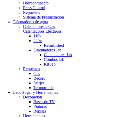
Hidrocompacto
Press Control
Repuestos
Sistema de Presurizacion
Calentadores de agua
Calentadores a Gas
Calentadores Eléctricos
110v
220v
Refurbished
Calentadores Jab
Calentadores Jab
Combos Jab
Kit Jab
Repuestos
Gas
Record
Starjet
Termotronic
DecoHogar y Herramientas
Decoracion
Bases de TV
Pinturas
Repisas
Herramientas