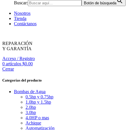
Buscar:
Botón de búsqueda
Nosotros
Tienda
Contáctanos
REPARACIÓN
Y GARANTÍA
Acceso / Registro
0
artículos
$
0.00
Cerrar
Categorías del producto
Bombas de Agua
0.5hp y 0.75hp
1.0hp y 1.5hp
2.0hp
3.0hp
4.0HP o mas
Achique
Automatización