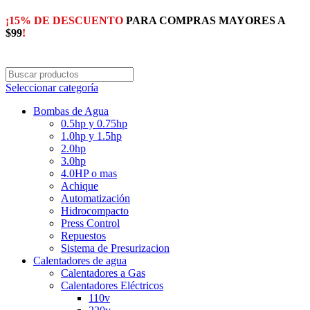
¡15% DE DESCUENTO
PARA COMPRAS MAYORES A
$99
!
Seleccionar categoría
Bombas de Agua
0.5hp y 0.75hp
1.0hp y 1.5hp
2.0hp
3.0hp
4.0HP o mas
Achique
Automatización
Hidrocompacto
Press Control
Repuestos
Sistema de Presurizacion
Calentadores de agua
Calentadores a Gas
Calentadores Eléctricos
110v