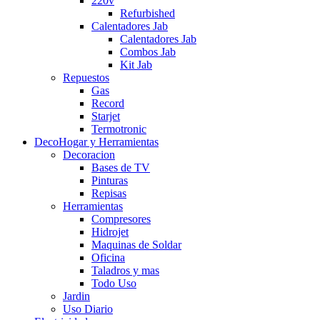
220v
Refurbished
Calentadores Jab
Calentadores Jab
Combos Jab
Kit Jab
Repuestos
Gas
Record
Starjet
Termotronic
DecoHogar y Herramientas
Decoracion
Bases de TV
Pinturas
Repisas
Herramientas
Compresores
Hidrojet
Maquinas de Soldar
Oficina
Taladros y mas
Todo Uso
Jardin
Uso Diario