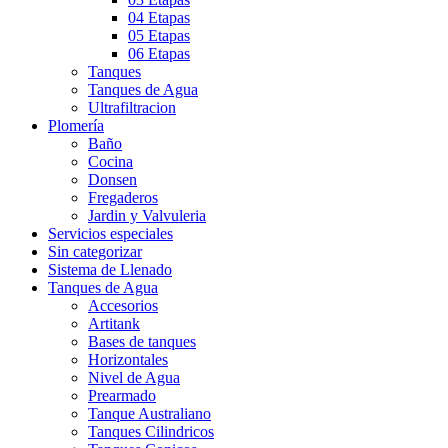
04 Etapas
05 Etapas
06 Etapas
Tanques
Tanques de Agua
Ultrafiltracion
Plomería
Baño
Cocina
Donsen
Fregaderos
Jardin y Valvuleria
Servicios especiales
Sin categorizar
Sistema de Llenado
Tanques de Agua
Accesorios
Artitank
Bases de tanques
Horizontales
Nivel de Agua
Prearmado
Tanque Australiano
Tanques Cilindricos