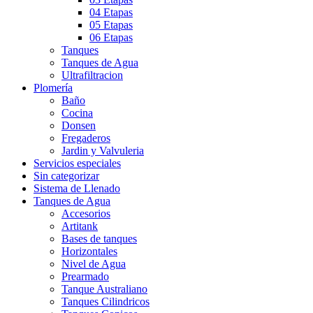
04 Etapas
05 Etapas
06 Etapas
Tanques
Tanques de Agua
Ultrafiltracion
Plomería
Baño
Cocina
Donsen
Fregaderos
Jardin y Valvuleria
Servicios especiales
Sin categorizar
Sistema de Llenado
Tanques de Agua
Accesorios
Artitank
Bases de tanques
Horizontales
Nivel de Agua
Prearmado
Tanque Australiano
Tanques Cilindricos