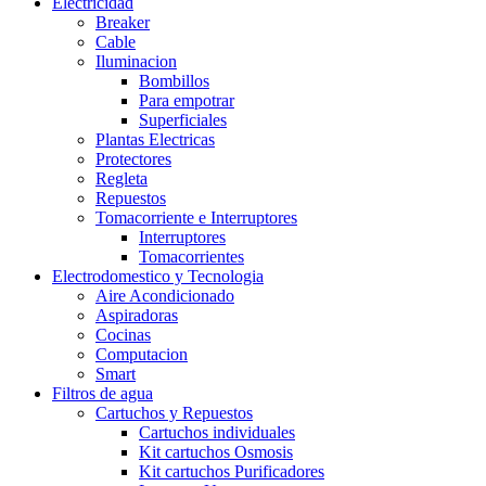
Electricidad
Breaker
Cable
Iluminacion
Bombillos
Para empotrar
Superficiales
Plantas Electricas
Protectores
Regleta
Repuestos
Tomacorriente e Interruptores
Interruptores
Tomacorrientes
Electrodomestico y Tecnologia
Aire Acondicionado
Aspiradoras
Cocinas
Computacion
Smart
Filtros de agua
Cartuchos y Repuestos
Cartuchos individuales
Kit cartuchos Osmosis
Kit cartuchos Purificadores