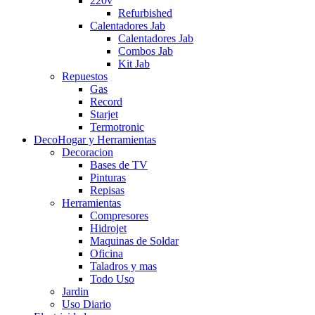
220v
Refurbished
Calentadores Jab
Calentadores Jab
Combos Jab
Kit Jab
Repuestos
Gas
Record
Starjet
Termotronic
DecoHogar y Herramientas
Decoracion
Bases de TV
Pinturas
Repisas
Herramientas
Compresores
Hidrojet
Maquinas de Soldar
Oficina
Taladros y mas
Todo Uso
Jardin
Uso Diario