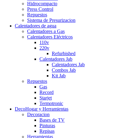
Hidrocompacto
Press Control
Repuestos
Sistema de Presurizacion
Calentadores de agua
Calentadores a Gas
Calentadores Eléctricos
110v
220v
Refurbished
Calentadores Jab
Calentadores Jab
Combos Jab
Kit Jab
Repuestos
Gas
Record
Starjet
Termotronic
DecoHogar y Herramientas
Decoracion
Bases de TV
Pinturas
Repisas
Herramientas