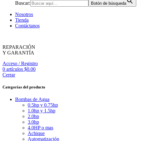
Buscar:
Botón de búsqueda
Nosotros
Tienda
Contáctanos
REPARACIÓN
Y GARANTÍA
Acceso / Registro
0
artículos
$
0.00
Cerrar
Categorías del producto
Bombas de Agua
0.5hp y 0.75hp
1.0hp y 1.5hp
2.0hp
3.0hp
4.0HP o mas
Achique
Automatización