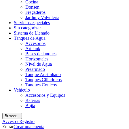
Cocina
Donsen
Fregaderos
Jardin y Valvuleria
Servicios especiales
Sin categorizar
Sistema de Llenado
Tanques de Agua
Accesorios
Artitank
Bases de tanques
Horizontales
Nivel de Agua
Prearmado
Tanque Australiano
Tanques Cilindricos
Tanques Conicos
Vehículo
Accesorios y Equipos
Baterias
Bujia
Buscar...
Acceso / Registro
Entrar
Crear una cuenta