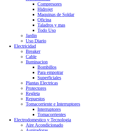
Compresores
Hidrojet
Maquinas de Soldar
Oficina
Taladros y mas
Todo Uso
Jardin
Uso Diario
Electricidad
Breaker
Cable
Iluminacion
Bombillos
Para empotrar
Superficiales
Plantas Electricas
Protectores
Regleta
Repuestos
Tomacorriente e Interruptores
Interruptores
Tomacorrientes
Electrodomestico y Tecnologia
Aire Acondicionado
Aspiradoras