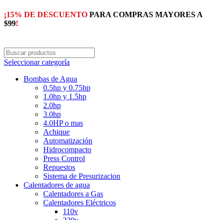
¡15% DE DESCUENTO
PARA COMPRAS MAYORES A
$99
!
Seleccionar categoría
Bombas de Agua
0.5hp y 0.75hp
1.0hp y 1.5hp
2.0hp
3.0hp
4.0HP o mas
Achique
Automatización
Hidrocompacto
Press Control
Repuestos
Sistema de Presurizacion
Calentadores de agua
Calentadores a Gas
Calentadores Eléctricos
110v