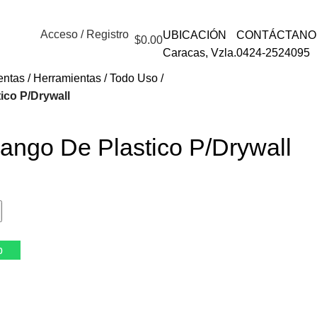
Acceso / Registro
UBICACIÓN
CONTÁCTANO
$
0.00
Caracas, Vzla.
0424-2524095
entas
Herramientas
Todo Uso
ico P/Drywall
ango De Plastico P/Drywall
p