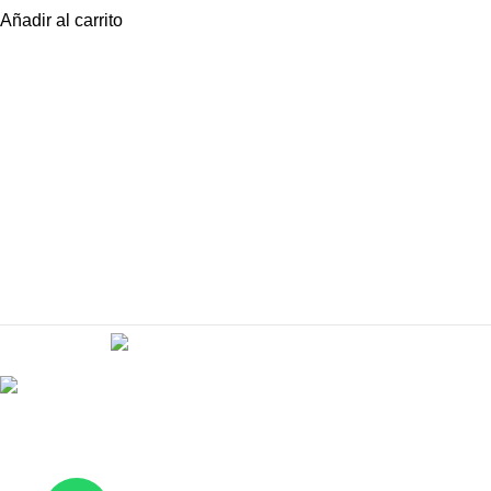
Añadir al carrito
Comercializadora JAB 2050
J-41006944-9
Desarrollado con
por
Kiwi Agencia Creativa
- Todos los derechos reserv