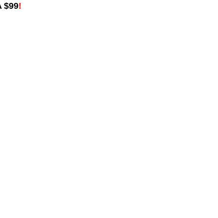
 $99
!