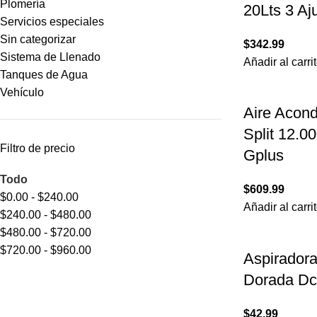
Plomería
20Lts 3 Aju
Servicios especiales
Sin categorizar
$
342.99
Sistema de Llenado
Añadir al carri
Tanques de Agua
Vehículo
Aire Acond
Split 12.0
Filtro de precio
Gplus
Todo
$
609.99
$
0.00
-
$
240.00
Añadir al carri
$
240.00
-
$
480.00
$
480.00
-
$
720.00
$
720.00
-
$
960.00
Aspiradora
Dorada D
$
42.99