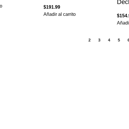
Dec
to
$
191.99
Añadir al carrito
$
154.
Añadir
1
2
3
4
5