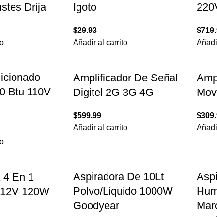
stes Drija
Igoto
220
$
29.93
$
719.
to
Añadir al carrito
Añadir
icionado
Amplificador De Señal
Ampl
00 Btu 110V
Digitel 2G 3G 4G
Mov
$
599.99
$
309.
Añadir al carrito
Añadir
to
Aspiradora De 10Lt
Asp
 4 En 1
Polvo/Liquido 1000W
Hum
c12V 120W
Goodyear
Mar