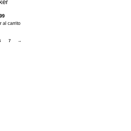
ker
99
 al carrito
6
7
→