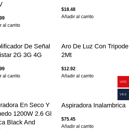
V
$
18.48
Añadir al carrito
99
 al carrito
ificador De Señal
Aro De Luz Con Tripode
istar 2G 3G 4G
2Mt
99
$
12.92
 al carrito
Añadir al carrito
USD
VES
iradora En Seco Y
Aspiradora Inalambrica
edo 1200W 2.6 Gl
$
75.45
ca Black And
Añadir al carrito