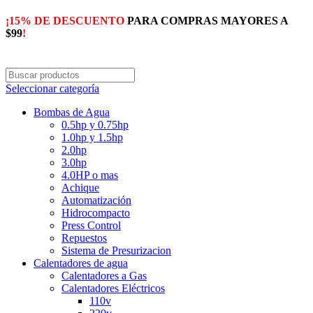
¡15% DE DESCUENTO
PARA COMPRAS MAYORES A
$99
!
Seleccionar categoría
Bombas de Agua
0.5hp y 0.75hp
1.0hp y 1.5hp
2.0hp
3.0hp
4.0HP o mas
Achique
Automatización
Hidrocompacto
Press Control
Repuestos
Sistema de Presurizacion
Calentadores de agua
Calentadores a Gas
Calentadores Eléctricos
110v