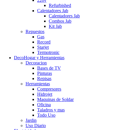
220v
Refurbished
Calentadores Jab
Calentadores Jab
Combos Jab
Kit Jab
Repuestos
Gas
Record
Starjet
Termotronic
DecoHogar y Herramientas
Decoracion
Bases de TV
Pinturas
Repisas
Herramientas
Compresores
Hidrojet
Maquinas de Soldar
Oficina
Taladros y mas
Todo Uso
Jardin
Uso Diario