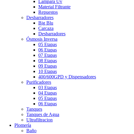
Lampara Uv
Material Filtrante
Repuestos
Desbarradores
Big Blu
Carcaza
Desbarradores
Ósmosis Inversa
05 Etapas
06 Etapas
07 Etapas
08 Etapas
09 Etapas
10 Etapas
400/600GPD y Dispensadores
Purificadores
03 Etapas
04 Etapas
05 Etapas
06 Etapas
Tanques
Tanques de Agua
Ultrafiltracion
Plomería
Baño