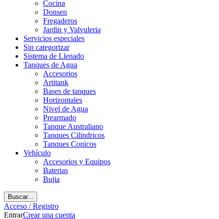
Cocina
Donsen
Fregaderos
Jardin y Valvuleria
Servicios especiales
Sin categorizar
Sistema de Llenado
Tanques de Agua
Accesorios
Artitank
Bases de tanques
Horizontales
Nivel de Agua
Prearmado
Tanque Australiano
Tanques Cilindricos
Tanques Conicos
Vehículo
Accesorios y Equipos
Baterias
Bujia
Buscar...
Acceso / Registro
Entrar
Crear una cuenta