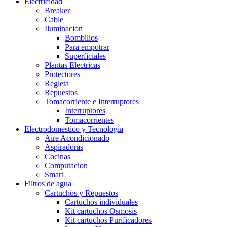
Electricidad
Breaker
Cable
Iluminacion
Bombillos
Para empotrar
Superficiales
Plantas Electricas
Protectores
Regleta
Repuestos
Tomacorriente e Interruptores
Interruptores
Tomacorrientes
Electrodomestico y Tecnologia
Aire Acondicionado
Aspiradoras
Cocinas
Computacion
Smart
Filtros de agua
Cartuchos y Repuestos
Cartuchos individuales
Kit cartuchos Osmosis
Kit cartuchos Purificadores