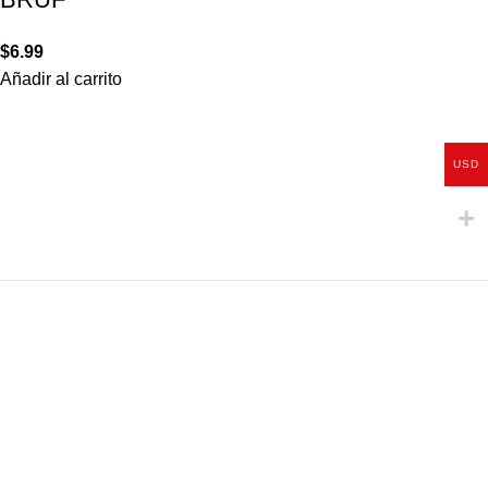
$
6.99
Añadir al carrito
USD
Comercializadora JAB 2050 C.A.
J-41006944-9
NUESTROS PRODUCTOS
Calentadores