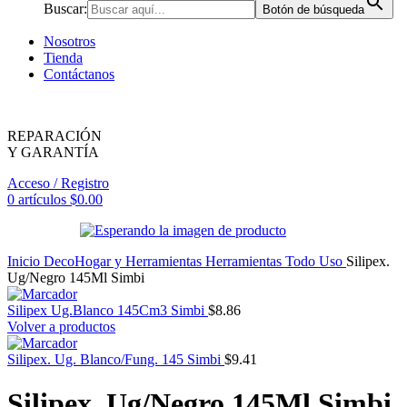
Buscar:
Botón de búsqueda
Nosotros
Tienda
Contáctanos
REPARACIÓN
Y GARANTÍA
Acceso / Registro
0
artículos
$
0.00
Inicio
DecoHogar y Herramientas
Herramientas
Todo Uso
Silipex.
Ug/Negro 145Ml Simbi
Silipex Ug.Blanco 145Cm3 Simbi
$
8.86
Volver a productos
Silipex. Ug. Blanco/Fung. 145 Simbi
$
9.41
Silipex. Ug/Negro 145Ml Simbi