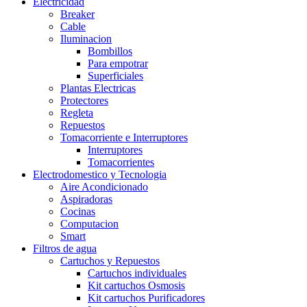
Electricidad
Breaker
Cable
Iluminacion
Bombillos
Para empotrar
Superficiales
Plantas Electricas
Protectores
Regleta
Repuestos
Tomacorriente e Interruptores
Interruptores
Tomacorrientes
Electrodomestico y Tecnologia
Aire Acondicionado
Aspiradoras
Cocinas
Computacion
Smart
Filtros de agua
Cartuchos y Repuestos
Cartuchos individuales
Kit cartuchos Osmosis
Kit cartuchos Purificadores