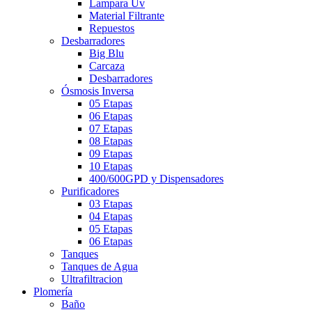
Lampara Uv
Material Filtrante
Repuestos
Desbarradores
Big Blu
Carcaza
Desbarradores
Ósmosis Inversa
05 Etapas
06 Etapas
07 Etapas
08 Etapas
09 Etapas
10 Etapas
400/600GPD y Dispensadores
Purificadores
03 Etapas
04 Etapas
05 Etapas
06 Etapas
Tanques
Tanques de Agua
Ultrafiltracion
Plomería
Baño