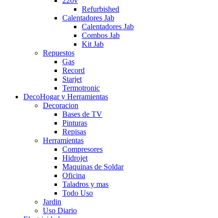
220v
Refurbished
Calentadores Jab
Calentadores Jab
Combos Jab
Kit Jab
Repuestos
Gas
Record
Starjet
Termotronic
DecoHogar y Herramientas
Decoracion
Bases de TV
Pinturas
Repisas
Herramientas
Compresores
Hidrojet
Maquinas de Soldar
Oficina
Taladros y mas
Todo Uso
Jardin
Uso Diario