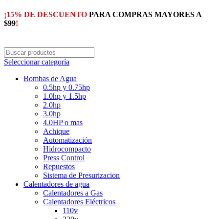
¡15% DE DESCUENTO
PARA COMPRAS MAYORES A
$99
!
Seleccionar categoría
Bombas de Agua
0.5hp y 0.75hp
1.0hp y 1.5hp
2.0hp
3.0hp
4.0HP o mas
Achique
Automatización
Hidrocompacto
Press Control
Repuestos
Sistema de Presurizacion
Calentadores de agua
Calentadores a Gas
Calentadores Eléctricos
110v