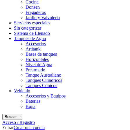
Cocina
Donsen
Fregaderos
Jardin y Valvuleria
Servicios especiales
Sin categorizar
Sistema de Llenado
Tanques de Agua
Accesorios
Artitank
Bases de tanques
Horizontales
Nivel de Agua
Prearmado
Tanque Australiano
Tanques Cilindricos
Tanques Conicos
Vehículo
Accesorios y Equipos
Baterias
Bujia
Buscar...
Acceso / Registro
Entrar
Crear una cuenta