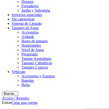
Donsen
Fregaderos
Jardin y Valvuleria
Servicios especiales
Sin categorizar
Sistema de Llenado
Tanques de Agua
Accesorios
Artitank
Bases de tanques
Horizontales
Nivel de Agua
Prearmado
Tanque Australiano
Tanques Cilindricos
Tanques Conicos
Vehículo
Accesorios y Equipos
Baterias
Bujia
Buscar...
Acceso / Registro
Entrar
Crear una cuenta