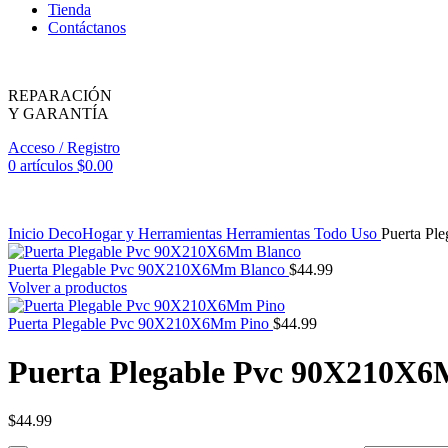
Tienda
Contáctanos
REPARACIÓN
Y GARANTÍA
Acceso / Registro
0
artículos
$
0.00
Inicio
DecoHogar y Herramientas
Herramientas
Todo Uso
Puerta P
Puerta Plegable Pvc 90X210X6Mm Blanco
$
44.99
Volver a productos
Puerta Plegable Pvc 90X210X6Mm Pino
$
44.99
Puerta Plegable Pvc 90X210X
$
44.99