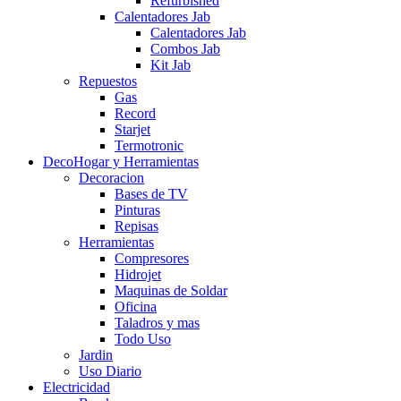
Refurbished
Calentadores Jab
Calentadores Jab
Combos Jab
Kit Jab
Repuestos
Gas
Record
Starjet
Termotronic
DecoHogar y Herramientas
Decoracion
Bases de TV
Pinturas
Repisas
Herramientas
Compresores
Hidrojet
Maquinas de Soldar
Oficina
Taladros y mas
Todo Uso
Jardin
Uso Diario
Electricidad