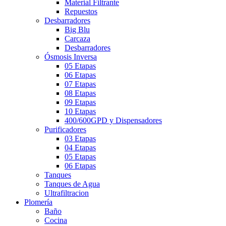
Material Filtrante
Repuestos
Desbarradores
Big Blu
Carcaza
Desbarradores
Ósmosis Inversa
05 Etapas
06 Etapas
07 Etapas
08 Etapas
09 Etapas
10 Etapas
400/600GPD y Dispensadores
Purificadores
03 Etapas
04 Etapas
05 Etapas
06 Etapas
Tanques
Tanques de Agua
Ultrafiltracion
Plomería
Baño
Cocina