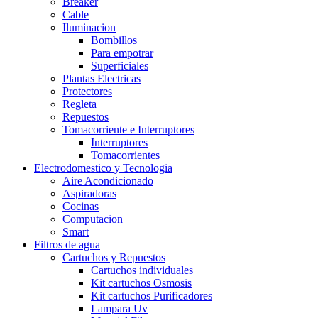
Breaker
Cable
Iluminacion
Bombillos
Para empotrar
Superficiales
Plantas Electricas
Protectores
Regleta
Repuestos
Tomacorriente e Interruptores
Interruptores
Tomacorrientes
Electrodomestico y Tecnologia
Aire Acondicionado
Aspiradoras
Cocinas
Computacion
Smart
Filtros de agua
Cartuchos y Repuestos
Cartuchos individuales
Kit cartuchos Osmosis
Kit cartuchos Purificadores
Lampara Uv