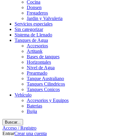
Cocina
Donsen
Fregaderos
Jardin y Valvuleria
Servicios especiales
Sin categorizar
Sistema de Llenado
Tanques de Agua
Accesorios
Artitank
Bases de tanques
Horizontales
Nivel de Agua
Prearmado
Tanque Australiano
Tanques Cilindricos
Tanques Conicos
Vehículo
Accesorios y Equipos
Baterias
Bujia
Buscar...
Acceso / Registro
Entrar
Crear una cuenta