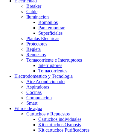
Electricidad
Breaker
Cable
Iluminacion
Bombillos
Para empotrar
Superficiales
Plantas Electricas
Protectores
Regleta
Repuestos
Tomacorriente e Interruptores
Interruptores
Tomacorrientes
Electrodomestico y Tecnologia
Aire Acondicionado
Aspiradoras
Cocinas
Computacion
Smart
Filtros de agua
Cartuchos y Repuestos
Cartuchos individuales
Kit cartuchos Osmosis
Kit cartuchos Purificadores