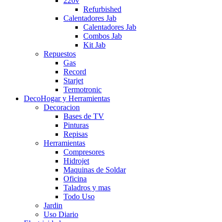
220v
Refurbished
Calentadores Jab
Calentadores Jab
Combos Jab
Kit Jab
Repuestos
Gas
Record
Starjet
Termotronic
DecoHogar y Herramientas
Decoracion
Bases de TV
Pinturas
Repisas
Herramientas
Compresores
Hidrojet
Maquinas de Soldar
Oficina
Taladros y mas
Todo Uso
Jardin
Uso Diario