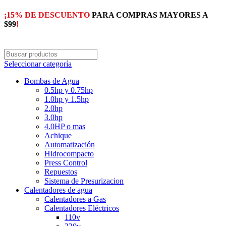
¡15% DE DESCUENTO
PARA COMPRAS MAYORES A
$99
!
Seleccionar categoría
Bombas de Agua
0.5hp y 0.75hp
1.0hp y 1.5hp
2.0hp
3.0hp
4.0HP o mas
Achique
Automatización
Hidrocompacto
Press Control
Repuestos
Sistema de Presurizacion
Calentadores de agua
Calentadores a Gas
Calentadores Eléctricos
110v