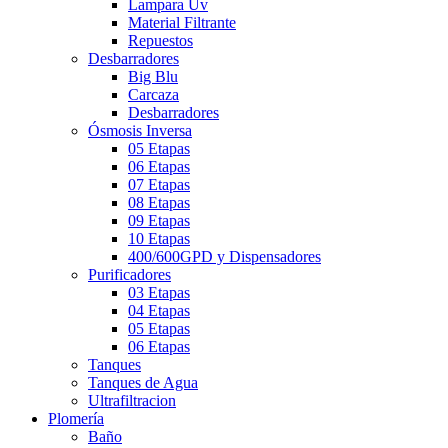
Lampara Uv
Material Filtrante
Repuestos
Desbarradores
Big Blu
Carcaza
Desbarradores
Ósmosis Inversa
05 Etapas
06 Etapas
07 Etapas
08 Etapas
09 Etapas
10 Etapas
400/600GPD y Dispensadores
Purificadores
03 Etapas
04 Etapas
05 Etapas
06 Etapas
Tanques
Tanques de Agua
Ultrafiltracion
Plomería
Baño