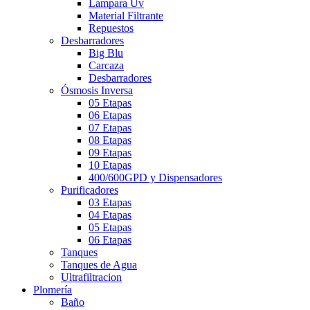
Lampara Uv
Material Filtrante
Repuestos
Desbarradores
Big Blu
Carcaza
Desbarradores
Ósmosis Inversa
05 Etapas
06 Etapas
07 Etapas
08 Etapas
09 Etapas
10 Etapas
400/600GPD y Dispensadores
Purificadores
03 Etapas
04 Etapas
05 Etapas
06 Etapas
Tanques
Tanques de Agua
Ultrafiltracion
Plomería
Baño