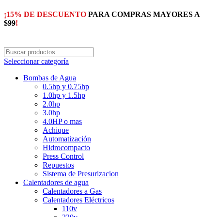
¡15% DE DESCUENTO
PARA COMPRAS MAYORES A
$99
!
Seleccionar categoría
Bombas de Agua
0.5hp y 0.75hp
1.0hp y 1.5hp
2.0hp
3.0hp
4.0HP o mas
Achique
Automatización
Hidrocompacto
Press Control
Repuestos
Sistema de Presurizacion
Calentadores de agua
Calentadores a Gas
Calentadores Eléctricos
110v