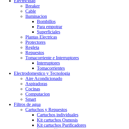
Electricidad
Breaker
Cable
Iluminacion
Bombillos
Para empotrar
Superficiales
Plantas Electricas
Protectores
Regleta
Repuestos
Tomacorriente e Interruptores
Interruptores
Tomacorrientes
Electrodomestico y Tecnologia
Aire Acondicionado
Aspiradoras
Cocinas
Computacion
Smart
Filtros de agua
Cartuchos y Repuestos
Cartuchos individuales
Kit cartuchos Osmosis
Kit cartuchos Purificadores