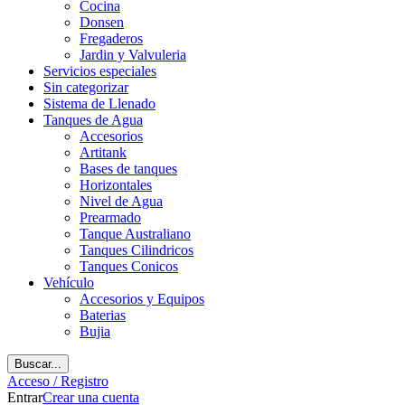
Cocina
Donsen
Fregaderos
Jardin y Valvuleria
Servicios especiales
Sin categorizar
Sistema de Llenado
Tanques de Agua
Accesorios
Artitank
Bases de tanques
Horizontales
Nivel de Agua
Prearmado
Tanque Australiano
Tanques Cilindricos
Tanques Conicos
Vehículo
Accesorios y Equipos
Baterias
Bujia
Buscar...
Acceso / Registro
Entrar
Crear una cuenta