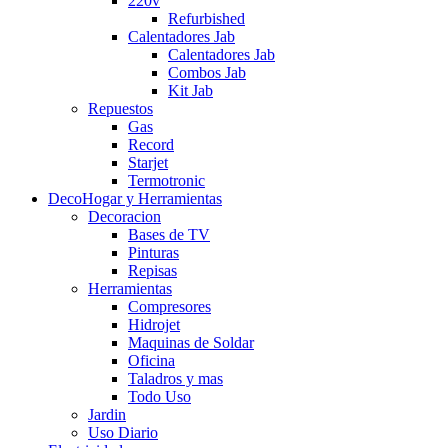
220v
Refurbished
Calentadores Jab
Calentadores Jab
Combos Jab
Kit Jab
Repuestos
Gas
Record
Starjet
Termotronic
DecoHogar y Herramientas
Decoracion
Bases de TV
Pinturas
Repisas
Herramientas
Compresores
Hidrojet
Maquinas de Soldar
Oficina
Taladros y mas
Todo Uso
Jardin
Uso Diario