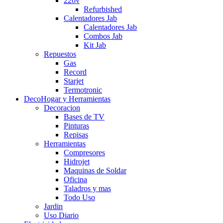
220v
Refurbished
Calentadores Jab
Calentadores Jab
Combos Jab
Kit Jab
Repuestos
Gas
Record
Starjet
Termotronic
DecoHogar y Herramientas
Decoracion
Bases de TV
Pinturas
Repisas
Herramientas
Compresores
Hidrojet
Maquinas de Soldar
Oficina
Taladros y mas
Todo Uso
Jardin
Uso Diario