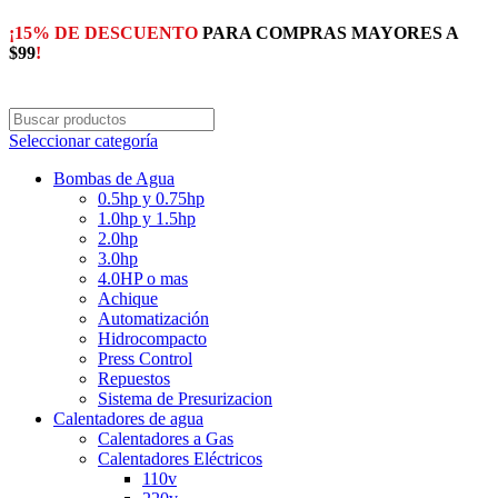
¡15% DE DESCUENTO
PARA COMPRAS MAYORES A
$99
!
Seleccionar categoría
Bombas de Agua
0.5hp y 0.75hp
1.0hp y 1.5hp
2.0hp
3.0hp
4.0HP o mas
Achique
Automatización
Hidrocompacto
Press Control
Repuestos
Sistema de Presurizacion
Calentadores de agua
Calentadores a Gas
Calentadores Eléctricos
110v