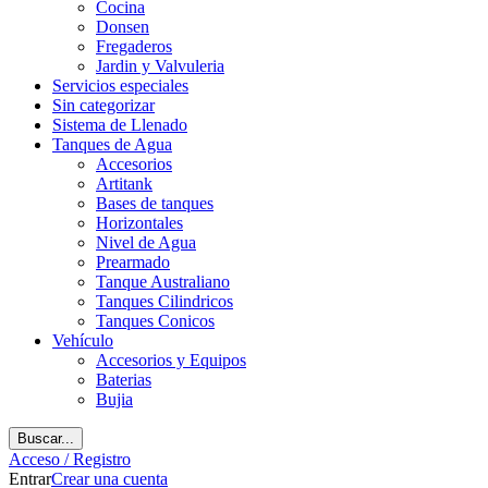
Cocina
Donsen
Fregaderos
Jardin y Valvuleria
Servicios especiales
Sin categorizar
Sistema de Llenado
Tanques de Agua
Accesorios
Artitank
Bases de tanques
Horizontales
Nivel de Agua
Prearmado
Tanque Australiano
Tanques Cilindricos
Tanques Conicos
Vehículo
Accesorios y Equipos
Baterias
Bujia
Buscar...
Acceso / Registro
Entrar
Crear una cuenta