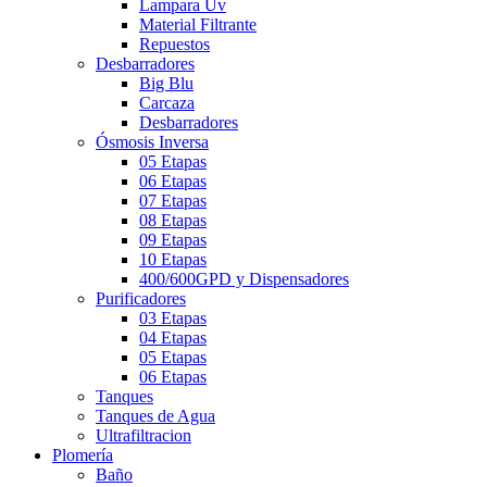
Lampara Uv
Material Filtrante
Repuestos
Desbarradores
Big Blu
Carcaza
Desbarradores
Ósmosis Inversa
05 Etapas
06 Etapas
07 Etapas
08 Etapas
09 Etapas
10 Etapas
400/600GPD y Dispensadores
Purificadores
03 Etapas
04 Etapas
05 Etapas
06 Etapas
Tanques
Tanques de Agua
Ultrafiltracion
Plomería
Baño