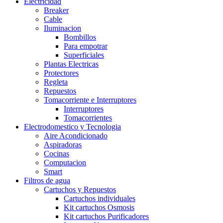
Electricidad
Breaker
Cable
Iluminacion
Bombillos
Para empotrar
Superficiales
Plantas Electricas
Protectores
Regleta
Repuestos
Tomacorriente e Interruptores
Interruptores
Tomacorrientes
Electrodomestico y Tecnologia
Aire Acondicionado
Aspiradoras
Cocinas
Computacion
Smart
Filtros de agua
Cartuchos y Repuestos
Cartuchos individuales
Kit cartuchos Osmosis
Kit cartuchos Purificadores