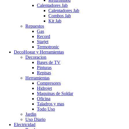
Refurbished
Calentadores Jab
Calentadores Jab
Combos Jab
Kit Jab
Repuestos
Gas
Record
Starjet
Termotronic
DecoHogar y Herramientas
Decoracion
Bases de TV
Pinturas
Repisas
Herramientas
Compresores
Hidrojet
Maquinas de Soldar
Oficina
Taladros y mas
Todo Uso
Jardin
Uso Diario
Electricidad