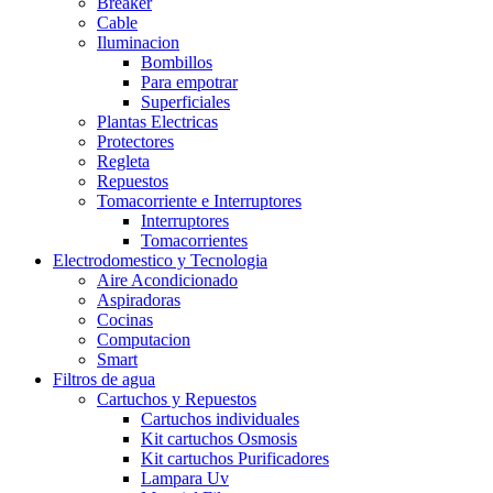
Breaker
Cable
Iluminacion
Bombillos
Para empotrar
Superficiales
Plantas Electricas
Protectores
Regleta
Repuestos
Tomacorriente e Interruptores
Interruptores
Tomacorrientes
Electrodomestico y Tecnologia
Aire Acondicionado
Aspiradoras
Cocinas
Computacion
Smart
Filtros de agua
Cartuchos y Repuestos
Cartuchos individuales
Kit cartuchos Osmosis
Kit cartuchos Purificadores
Lampara Uv