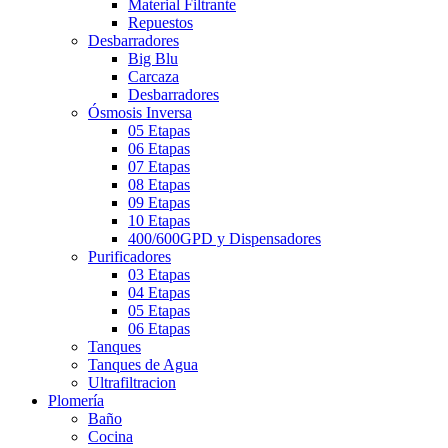
Material Filtrante
Repuestos
Desbarradores
Big Blu
Carcaza
Desbarradores
Ósmosis Inversa
05 Etapas
06 Etapas
07 Etapas
08 Etapas
09 Etapas
10 Etapas
400/600GPD y Dispensadores
Purificadores
03 Etapas
04 Etapas
05 Etapas
06 Etapas
Tanques
Tanques de Agua
Ultrafiltracion
Plomería
Baño
Cocina