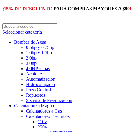
¡15% DE DESCUENTO
PARA COMPRAS MAYORES A $99
!
Seleccionar categoría
Bombas de Agua
0.5hp y 0.75hp
1.0hp y 1.5hp
2.0hp
3.0hp
4.0HP o mas
Achique
Automatización
Hidrocompacto
Press Control
Repuestos
Sistema de Presurizacion
Calentadores de agua
Calentadores a Gas
Calentadores Eléctricos
110v
220v