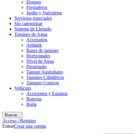
Donsen
Fregaderos
Jardin y Valvuleria
Servicios especiales
Sin categorizar
Sistema de Llenado
Tanques de Agua
Accesorios
Artitank
Bases de tanques
Horizontales
Nivel de Agua
Prearmado
Tanque Australiano
Tanques Cilindricos
Tanques Conicos
Vehículo
Accesorios y Equipos
Baterias
Bujia
Buscar...
Acceso / Registro
Entrar
Crear una cuenta