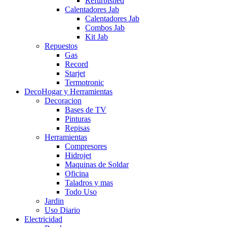
Refurbished
Calentadores Jab
Calentadores Jab
Combos Jab
Kit Jab
Repuestos
Gas
Record
Starjet
Termotronic
DecoHogar y Herramientas
Decoracion
Bases de TV
Pinturas
Repisas
Herramientas
Compresores
Hidrojet
Maquinas de Soldar
Oficina
Taladros y mas
Todo Uso
Jardin
Uso Diario
Electricidad