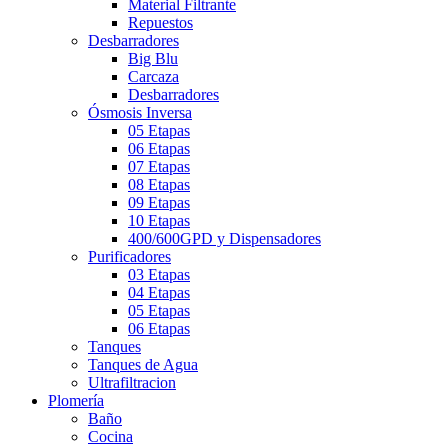
Material Filtrante
Repuestos
Desbarradores
Big Blu
Carcaza
Desbarradores
Ósmosis Inversa
05 Etapas
06 Etapas
07 Etapas
08 Etapas
09 Etapas
10 Etapas
400/600GPD y Dispensadores
Purificadores
03 Etapas
04 Etapas
05 Etapas
06 Etapas
Tanques
Tanques de Agua
Ultrafiltracion
Plomería
Baño
Cocina