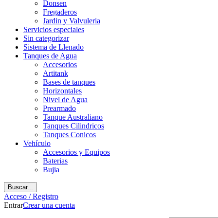
Donsen
Fregaderos
Jardin y Valvuleria
Servicios especiales
Sin categorizar
Sistema de Llenado
Tanques de Agua
Accesorios
Artitank
Bases de tanques
Horizontales
Nivel de Agua
Prearmado
Tanque Australiano
Tanques Cilindricos
Tanques Conicos
Vehículo
Accesorios y Equipos
Baterias
Bujia
Buscar...
Acceso / Registro
Entrar
Crear una cuenta