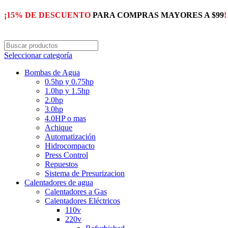
¡15% DE DESCUENTO
PARA COMPRAS MAYORES A $99
!
Seleccionar categoría
Bombas de Agua
0.5hp y 0.75hp
1.0hp y 1.5hp
2.0hp
3.0hp
4.0HP o mas
Achique
Automatización
Hidrocompacto
Press Control
Repuestos
Sistema de Presurizacion
Calentadores de agua
Calentadores a Gas
Calentadores Eléctricos
110v
220v