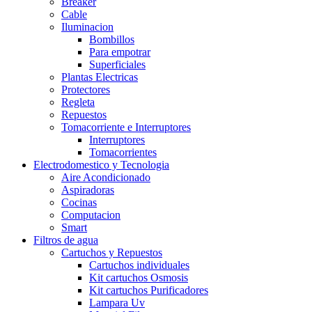
Breaker
Cable
Iluminacion
Bombillos
Para empotrar
Superficiales
Plantas Electricas
Protectores
Regleta
Repuestos
Tomacorriente e Interruptores
Interruptores
Tomacorrientes
Electrodomestico y Tecnologia
Aire Acondicionado
Aspiradoras
Cocinas
Computacion
Smart
Filtros de agua
Cartuchos y Repuestos
Cartuchos individuales
Kit cartuchos Osmosis
Kit cartuchos Purificadores
Lampara Uv