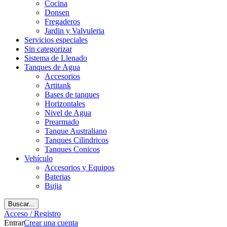
Cocina
Donsen
Fregaderos
Jardin y Valvuleria
Servicios especiales
Sin categorizar
Sistema de Llenado
Tanques de Agua
Accesorios
Artitank
Bases de tanques
Horizontales
Nivel de Agua
Prearmado
Tanque Australiano
Tanques Cilindricos
Tanques Conicos
Vehículo
Accesorios y Equipos
Baterias
Bujia
Buscar...
Acceso / Registro
Entrar
Crear una cuenta