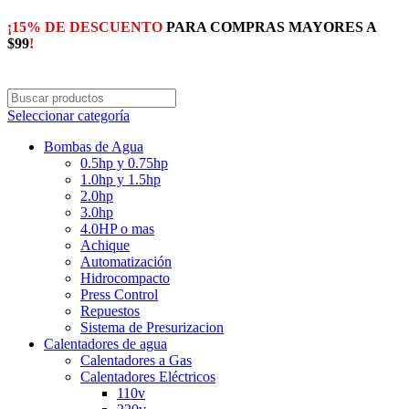
¡15% DE DESCUENTO
PARA COMPRAS MAYORES A
$99
!
Seleccionar categoría
Bombas de Agua
0.5hp y 0.75hp
1.0hp y 1.5hp
2.0hp
3.0hp
4.0HP o mas
Achique
Automatización
Hidrocompacto
Press Control
Repuestos
Sistema de Presurizacion
Calentadores de agua
Calentadores a Gas
Calentadores Eléctricos
110v