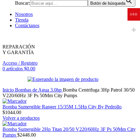
Buscar:
Botón de búsqueda
Nosotros
USD
Tienda
Contáctanos
REPARACIÓN
Y GARANTÍA
Acceso / Registro
0
artículos
$
0.00
Inicio
Bombas de Agua
3.0hp
Bomba Centrifuga 3Hp Patrol 30/50
V220/60Hz 3F Ps 50Mm City Pumps
Bomba Sumergible Ranger 15/35M 1.5Hp City By Pedrollo
$
1044.00
Volver a productos
Bomba Sumergible 2Hp Titan 20/50 V220/60Hz 3F Ps 50Mm City
Pumps
$
2448.00