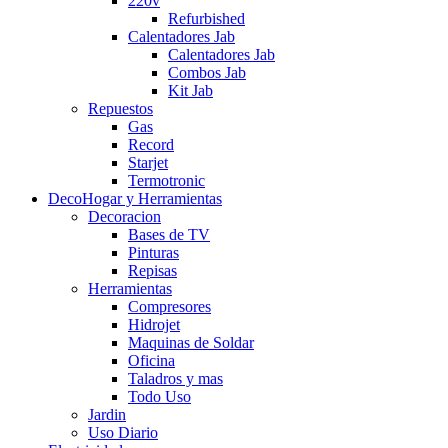
220v
Refurbished
Calentadores Jab
Calentadores Jab
Combos Jab
Kit Jab
Repuestos
Gas
Record
Starjet
Termotronic
DecoHogar y Herramientas
Decoracion
Bases de TV
Pinturas
Repisas
Herramientas
Compresores
Hidrojet
Maquinas de Soldar
Oficina
Taladros y mas
Todo Uso
Jardin
Uso Diario