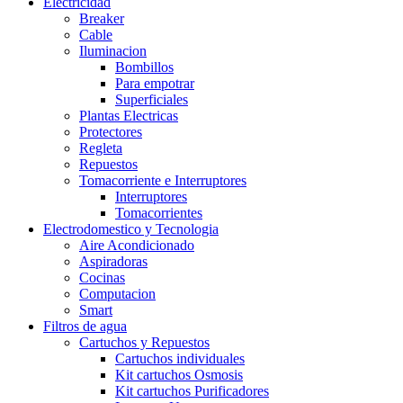
Electricidad
Breaker
Cable
Iluminacion
Bombillos
Para empotrar
Superficiales
Plantas Electricas
Protectores
Regleta
Repuestos
Tomacorriente e Interruptores
Interruptores
Tomacorrientes
Electrodomestico y Tecnologia
Aire Acondicionado
Aspiradoras
Cocinas
Computacion
Smart
Filtros de agua
Cartuchos y Repuestos
Cartuchos individuales
Kit cartuchos Osmosis
Kit cartuchos Purificadores