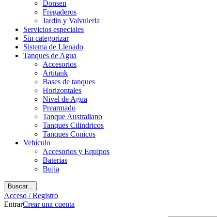
Donsen
Fregaderos
Jardin y Valvuleria
Servicios especiales
Sin categorizar
Sistema de Llenado
Tanques de Agua
Accesorios
Artitank
Bases de tanques
Horizontales
Nivel de Agua
Prearmado
Tanque Australiano
Tanques Cilindricos
Tanques Conicos
Vehículo
Accesorios y Equipos
Baterias
Bujia
Buscar...
Acceso / Registro
Entrar
Crear una cuenta