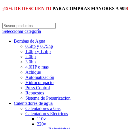
¡15% DE DESCUENTO
PARA COMPRAS MAYORES A $99
!
Seleccionar categoría
Bombas de Agua
0.5hp y 0.75hp
1.0hp y 1.5hp
2.0hp
3.0hp
4.0HP o mas
Achique
Automatización
Hidrocompacto
Press Control
Repuestos
Sistema de Presurizacion
Calentadores de agua
Calentadores a Gas
Calentadores Eléctricos
110v
220v