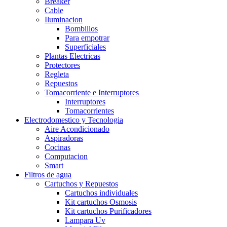
Breaker
Cable
Iluminacion
Bombillos
Para empotrar
Superficiales
Plantas Electricas
Protectores
Regleta
Repuestos
Tomacorriente e Interruptores
Interruptores
Tomacorrientes
Electrodomestico y Tecnologia
Aire Acondicionado
Aspiradoras
Cocinas
Computacion
Smart
Filtros de agua
Cartuchos y Repuestos
Cartuchos individuales
Kit cartuchos Osmosis
Kit cartuchos Purificadores
Lampara Uv