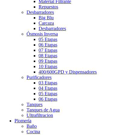
Material Filtrante
Repuestos
Desbarradores
Big Blu
Carcaza
Desbarradores
Ósmosis Inversa
05 Etapas
06 Etapas
07 Etapas
08 Etapas
09 Etapas
10 Etapas
400/600GPD y Dispensadores
Purificadores
03 Etapas
04 Etapas
05 Etapas
06 Etapas
Tanques
Tanques de Agua
Ultrafiltracion
Plomería
Baño
Cocina