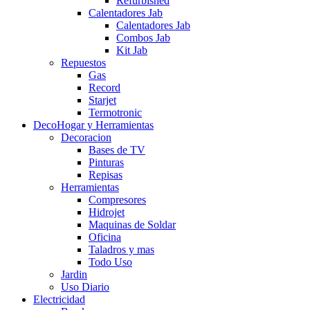
Refurbished
Calentadores Jab
Calentadores Jab
Combos Jab
Kit Jab
Repuestos
Gas
Record
Starjet
Termotronic
DecoHogar y Herramientas
Decoracion
Bases de TV
Pinturas
Repisas
Herramientas
Compresores
Hidrojet
Maquinas de Soldar
Oficina
Taladros y mas
Todo Uso
Jardin
Uso Diario
Electricidad