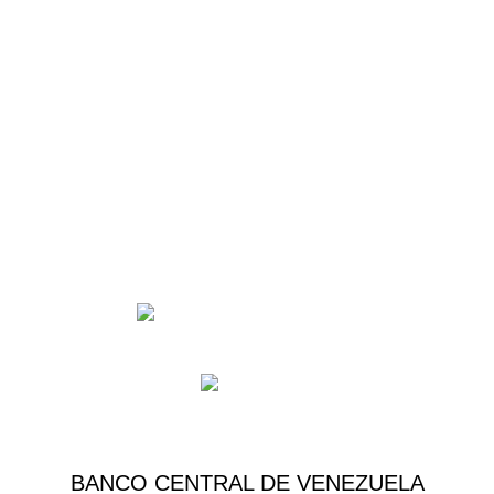
Comercializadora JAB 2050 C.A.
J-41006944-9
NUESTROS PRODUCTOS
NUESTRAS MARCAS
MUNDO JAB
Desarrollado con
por
Kiwi Agencia Creativa
- Todos los derechos
reservados 2025
BANCO CENTRAL DE VENEZUELA