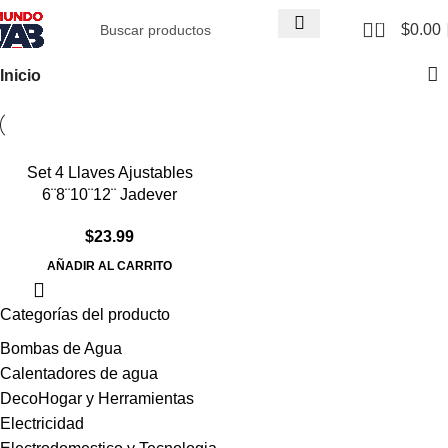
0
$
0.00
Inicio
Set 4 Llaves Ajustables
6¨8¨10¨12¨ Jadever
$
23.99
AÑADIR AL CARRITO
Categorías del producto
Bombas de Agua
Calentadores de agua
DecoHogar y Herramientas
Electricidad