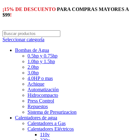
¡15% DE DESCUENTO
PARA COMPRAS MAYORES A
$99
!
Seleccionar categoría
Bombas de Agua
0.5hp y 0.75hp
1.0hp y 1.5hp
2.0hp
3.0hp
4.0HP o mas
Achique
Automatización
Hidrocompacto
Press Control
Repuestos
Sistema de Presurizacion
Calentadores de agua
Calentadores a Gas
Calentadores Eléctricos
110v