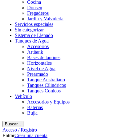
Cocina
Donsen
Fregaderos
Jardin y Valvuleria
Servicios especiales
Sin categorizar
Sistema de Llenado
Tanques de Agua
Accesorios
Artitank
Bases de tanques
Horizontales
Nivel de Agua
Prearmado
Tanque Australiano
Tanques Cilindricos
Tanques Conicos
Vehículo
Accesorios y Equipos
Baterias
Bujia
Buscar...
Acceso / Registro
Entrar
Crear una cuenta