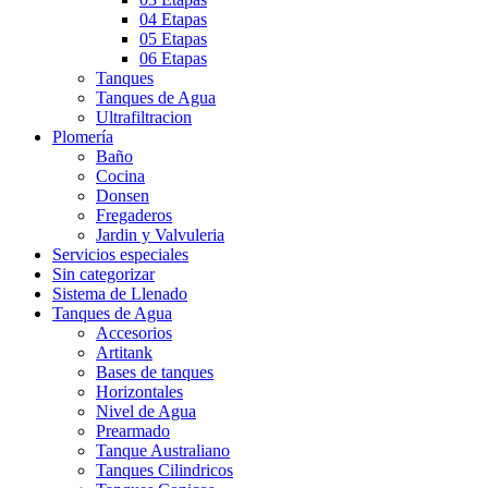
04 Etapas
05 Etapas
06 Etapas
Tanques
Tanques de Agua
Ultrafiltracion
Plomería
Baño
Cocina
Donsen
Fregaderos
Jardin y Valvuleria
Servicios especiales
Sin categorizar
Sistema de Llenado
Tanques de Agua
Accesorios
Artitank
Bases de tanques
Horizontales
Nivel de Agua
Prearmado
Tanque Australiano
Tanques Cilindricos