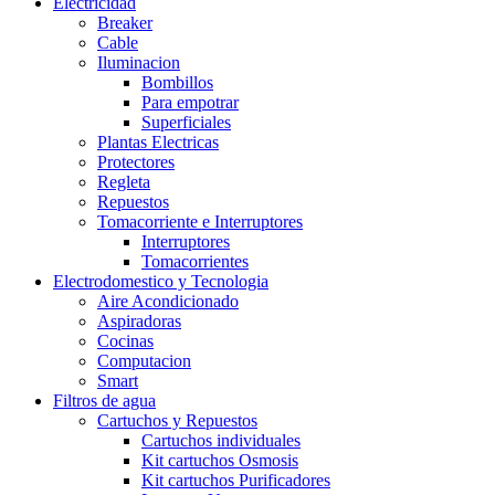
Electricidad
Breaker
Cable
Iluminacion
Bombillos
Para empotrar
Superficiales
Plantas Electricas
Protectores
Regleta
Repuestos
Tomacorriente e Interruptores
Interruptores
Tomacorrientes
Electrodomestico y Tecnologia
Aire Acondicionado
Aspiradoras
Cocinas
Computacion
Smart
Filtros de agua
Cartuchos y Repuestos
Cartuchos individuales
Kit cartuchos Osmosis
Kit cartuchos Purificadores