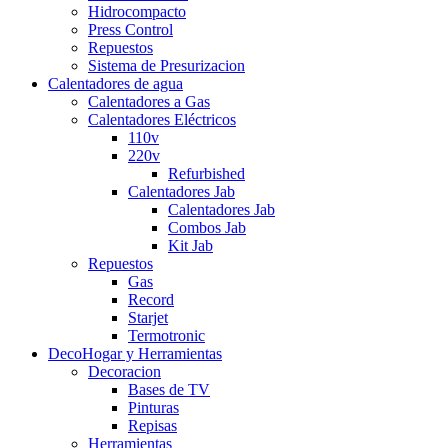
Hidrocompacto
Press Control
Repuestos
Sistema de Presurizacion
Calentadores de agua
Calentadores a Gas
Calentadores Eléctricos
110v
220v
Refurbished
Calentadores Jab
Calentadores Jab
Combos Jab
Kit Jab
Repuestos
Gas
Record
Starjet
Termotronic
DecoHogar y Herramientas
Decoracion
Bases de TV
Pinturas
Repisas
Herramientas