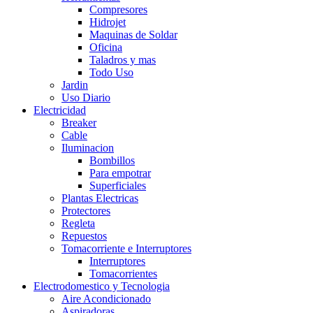
Compresores
Hidrojet
Maquinas de Soldar
Oficina
Taladros y mas
Todo Uso
Jardin
Uso Diario
Electricidad
Breaker
Cable
Iluminacion
Bombillos
Para empotrar
Superficiales
Plantas Electricas
Protectores
Regleta
Repuestos
Tomacorriente e Interruptores
Interruptores
Tomacorrientes
Electrodomestico y Tecnologia
Aire Acondicionado
Aspiradoras