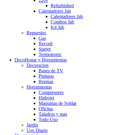
220v
Refurbished
Calentadores Jab
Calentadores Jab
Combos Jab
Kit Jab
Repuestos
Gas
Record
Starjet
Termotronic
DecoHogar y Herramientas
Decoracion
Bases de TV
Pinturas
Repisas
Herramientas
Compresores
Hidrojet
Maquinas de Soldar
Oficina
Taladros y mas
Todo Uso
Jardin
Uso Diario