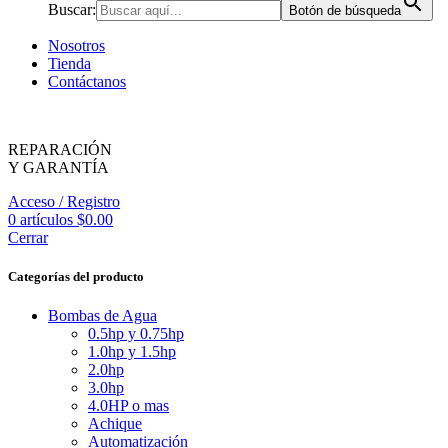
Buscar:
Botón de búsqueda
Nosotros
Tienda
Contáctanos
REPARACIÓN
Y GARANTÍA
Acceso / Registro
0
artículos
$
0.00
Cerrar
Categorías del producto
Bombas de Agua
0.5hp y 0.75hp
1.0hp y 1.5hp
2.0hp
3.0hp
4.0HP o mas
Achique
Automatización