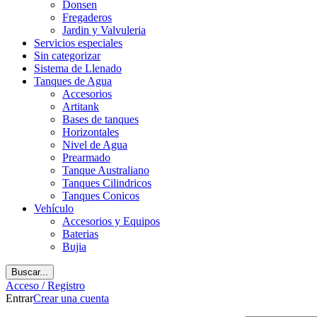
Donsen
Fregaderos
Jardin y Valvuleria
Servicios especiales
Sin categorizar
Sistema de Llenado
Tanques de Agua
Accesorios
Artitank
Bases de tanques
Horizontales
Nivel de Agua
Prearmado
Tanque Australiano
Tanques Cilindricos
Tanques Conicos
Vehículo
Accesorios y Equipos
Baterias
Bujia
Buscar...
Acceso / Registro
Entrar
Crear una cuenta