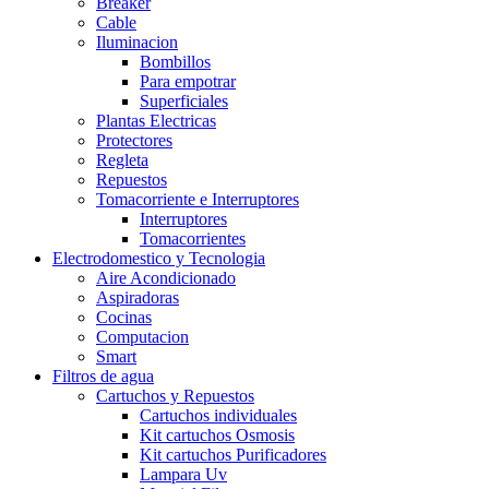
Breaker
Cable
Iluminacion
Bombillos
Para empotrar
Superficiales
Plantas Electricas
Protectores
Regleta
Repuestos
Tomacorriente e Interruptores
Interruptores
Tomacorrientes
Electrodomestico y Tecnologia
Aire Acondicionado
Aspiradoras
Cocinas
Computacion
Smart
Filtros de agua
Cartuchos y Repuestos
Cartuchos individuales
Kit cartuchos Osmosis
Kit cartuchos Purificadores
Lampara Uv