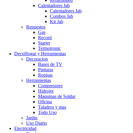
Refurbished
Calentadores Jab
Calentadores Jab
Combos Jab
Kit Jab
Repuestos
Gas
Record
Starjet
Termotronic
DecoHogar y Herramientas
Decoracion
Bases de TV
Pinturas
Repisas
Herramientas
Compresores
Hidrojet
Maquinas de Soldar
Oficina
Taladros y mas
Todo Uso
Jardin
Uso Diario
Electricidad