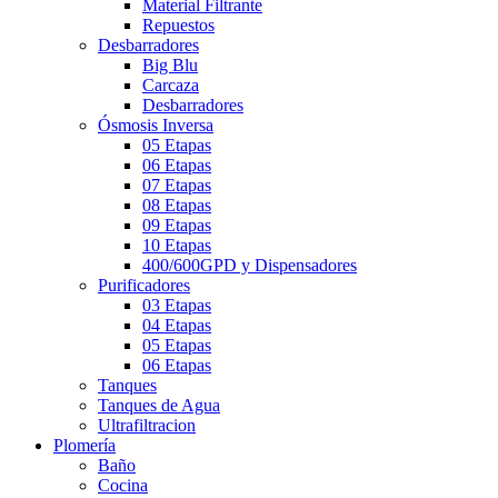
Material Filtrante
Repuestos
Desbarradores
Big Blu
Carcaza
Desbarradores
Ósmosis Inversa
05 Etapas
06 Etapas
07 Etapas
08 Etapas
09 Etapas
10 Etapas
400/600GPD y Dispensadores
Purificadores
03 Etapas
04 Etapas
05 Etapas
06 Etapas
Tanques
Tanques de Agua
Ultrafiltracion
Plomería
Baño
Cocina