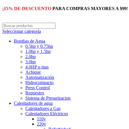
¡15% DE DESCUENTO
PARA COMPRAS MAYORES A $99
!
Seleccionar categoría
Bombas de Agua
0.5hp y 0.75hp
1.0hp y 1.5hp
2.0hp
3.0hp
4.0HP o mas
Achique
Automatización
Hidrocompacto
Press Control
Repuestos
Sistema de Presurizacion
Calentadores de agua
Calentadores a Gas
Calentadores Eléctricos
110v
220v