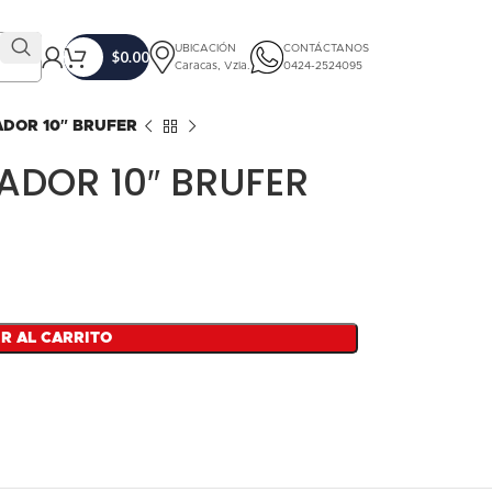
UBICACIÓN
CONTÁCTANOS
$
0.00
Caracas, Vzla.
0424-2524095
DOR 10″ BRUFER
ADOR 10″ BRUFER
$
$
R AL CARRITO