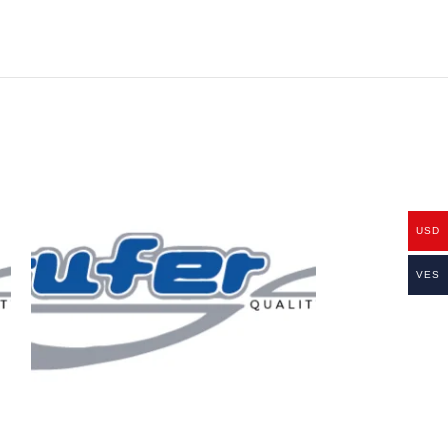
USD
VES