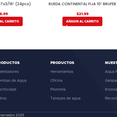
1″x3/16″ (24pcs)
RUEDA CONTINENTAL FIJA 10″ BRUFER
$
AL CARRITO
AÑADIR AL CARRITO
RODUCTOS
PRODUCTOS
NUES
lentadores
Herramientas
Aqua P
ombas de Agua
Oficina
Genpa
ectricidad
Plomería
Krono
ltros
Tanques de agua
Recor
eservados 2025