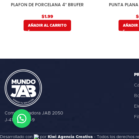
PLAFON DE PORCELANA 4″ BRUFER
PUNTA PLANA 
$
$
AÑADIR AL CARRITO
AÑADIR 
P
Ca
B
El
Comercializadora JAB 2050
Fi
J-41006944-9
Desarrollado con
por
Kiwi Agencia Creativa
- Todos los derechos r