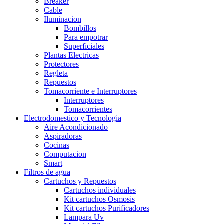
Breaker
Cable
Iluminacion
Bombillos
Para empotrar
Superficiales
Plantas Electricas
Protectores
Regleta
Repuestos
Tomacorriente e Interruptores
Interruptores
Tomacorrientes
Electrodomestico y Tecnologia
Aire Acondicionado
Aspiradoras
Cocinas
Computacion
Smart
Filtros de agua
Cartuchos y Repuestos
Cartuchos individuales
Kit cartuchos Osmosis
Kit cartuchos Purificadores
Lampara Uv