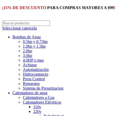
¡15% DE DESCUENTO
PARA COMPRAS MAYORES A $99
!
Seleccionar categoría
Bombas de Agua
0.5hp y 0.75hp
1.0hp y 1.5hp
2.0hp
3.0hp
4.0HP o mas
Achique
Automatización
Hidrocompacto
Press Control
Repuestos
Sistema de Presurizacion
Calentadores de agua
Calentadores a Gas
Calentadores Eléctricos
110v
220v