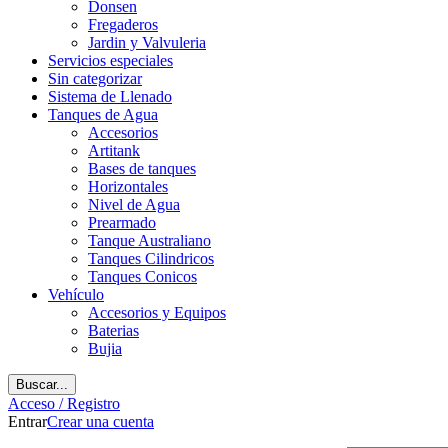
Donsen
Fregaderos
Jardin y Valvuleria
Servicios especiales
Sin categorizar
Sistema de Llenado
Tanques de Agua
Accesorios
Artitank
Bases de tanques
Horizontales
Nivel de Agua
Prearmado
Tanque Australiano
Tanques Cilindricos
Tanques Conicos
Vehículo
Accesorios y Equipos
Baterias
Bujia
Buscar...
Acceso / Registro
Entrar
Crear una cuenta