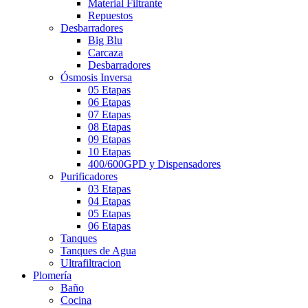
Material Filtrante
Repuestos
Desbarradores
Big Blu
Carcaza
Desbarradores
Ósmosis Inversa
05 Etapas
06 Etapas
07 Etapas
08 Etapas
09 Etapas
10 Etapas
400/600GPD y Dispensadores
Purificadores
03 Etapas
04 Etapas
05 Etapas
06 Etapas
Tanques
Tanques de Agua
Ultrafiltracion
Plomería
Baño
Cocina