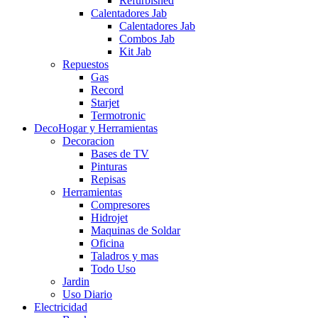
Refurbished
Calentadores Jab
Calentadores Jab
Combos Jab
Kit Jab
Repuestos
Gas
Record
Starjet
Termotronic
DecoHogar y Herramientas
Decoracion
Bases de TV
Pinturas
Repisas
Herramientas
Compresores
Hidrojet
Maquinas de Soldar
Oficina
Taladros y mas
Todo Uso
Jardin
Uso Diario
Electricidad