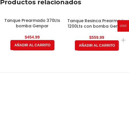
Productos relacionados
Tanque Prearmado 370Lts
Tanque Resinca Prearmado
bomba Genpar
1200Lts con bomba Genpar
USD
$
$
AÑADIR AL CARRITO
AÑADIR AL CARRITO
Comercializadora JAB 2050 C.A.
J-41006944-9
NUESTROS PRODUCTOS
NUESTRAS MARCAS
MUNDO JAB