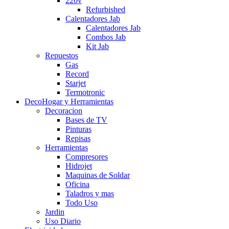
220v
Refurbished
Calentadores Jab
Calentadores Jab
Combos Jab
Kit Jab
Repuestos
Gas
Record
Starjet
Termotronic
DecoHogar y Herramientas
Decoracion
Bases de TV
Pinturas
Repisas
Herramientas
Compresores
Hidrojet
Maquinas de Soldar
Oficina
Taladros y mas
Todo Uso
Jardin
Uso Diario