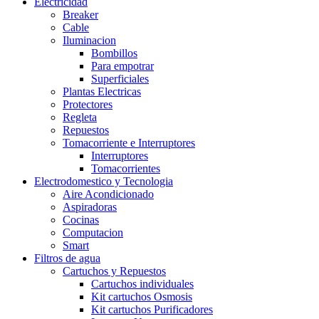
Electricidad
Breaker
Cable
Iluminacion
Bombillos
Para empotrar
Superficiales
Plantas Electricas
Protectores
Regleta
Repuestos
Tomacorriente e Interruptores
Interruptores
Tomacorrientes
Electrodomestico y Tecnologia
Aire Acondicionado
Aspiradoras
Cocinas
Computacion
Smart
Filtros de agua
Cartuchos y Repuestos
Cartuchos individuales
Kit cartuchos Osmosis
Kit cartuchos Purificadores