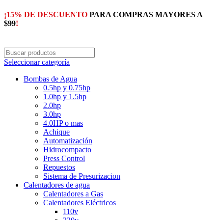
¡15% DE DESCUENTO
PARA COMPRAS MAYORES A
$99
!
Seleccionar categoría
Bombas de Agua
0.5hp y 0.75hp
1.0hp y 1.5hp
2.0hp
3.0hp
4.0HP o mas
Achique
Automatización
Hidrocompacto
Press Control
Repuestos
Sistema de Presurizacion
Calentadores de agua
Calentadores a Gas
Calentadores Eléctricos
110v