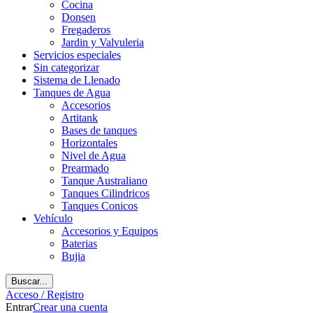
Cocina
Donsen
Fregaderos
Jardin y Valvuleria
Servicios especiales
Sin categorizar
Sistema de Llenado
Tanques de Agua
Accesorios
Artitank
Bases de tanques
Horizontales
Nivel de Agua
Prearmado
Tanque Australiano
Tanques Cilindricos
Tanques Conicos
Vehículo
Accesorios y Equipos
Baterias
Bujia
Buscar...
Acceso / Registro
Entrar
Crear una cuenta