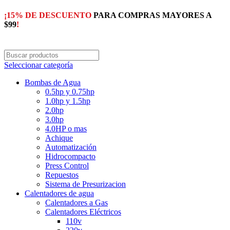
¡15% DE DESCUENTO
PARA COMPRAS MAYORES A
$99
!
Seleccionar categoría
Bombas de Agua
0.5hp y 0.75hp
1.0hp y 1.5hp
2.0hp
3.0hp
4.0HP o mas
Achique
Automatización
Hidrocompacto
Press Control
Repuestos
Sistema de Presurizacion
Calentadores de agua
Calentadores a Gas
Calentadores Eléctricos
110v