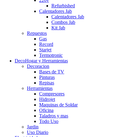
220v
Refurbished
Calentadores Jab
Calentadores Jab
Combos Jab
Kit Jab
Repuestos
Gas
Record
Starjet
Termotronic
DecoHogar y Herramientas
Decoracion
Bases de TV
Pinturas
Repisas
Herramientas
Compresores
Hidrojet
Maquinas de Soldar
Oficina
Taladros y mas
Todo Uso
Jardin
Uso Diario