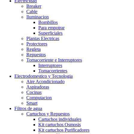
Electricidad
Breaker
Cable
Iluminacion
Bombillos
Para empotrar
Superficiales
Plantas Electricas
Protectores
Regleta
Repuestos
Tomacorriente e Interruptores
Interruptores
Tomacorrientes
Electrodomestico y Tecnologia
Aire Acondicionado
Aspiradoras
Cocinas
Computacion
Smart
Filtros de agua
Cartuchos y Repuestos
Cartuchos individuales
Kit cartuchos Osmosis
Kit cartuchos Purificadores