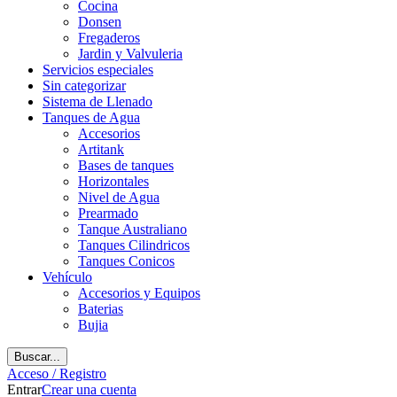
Cocina
Donsen
Fregaderos
Jardin y Valvuleria
Servicios especiales
Sin categorizar
Sistema de Llenado
Tanques de Agua
Accesorios
Artitank
Bases de tanques
Horizontales
Nivel de Agua
Prearmado
Tanque Australiano
Tanques Cilindricos
Tanques Conicos
Vehículo
Accesorios y Equipos
Baterias
Bujia
Buscar...
Acceso / Registro
Entrar
Crear una cuenta