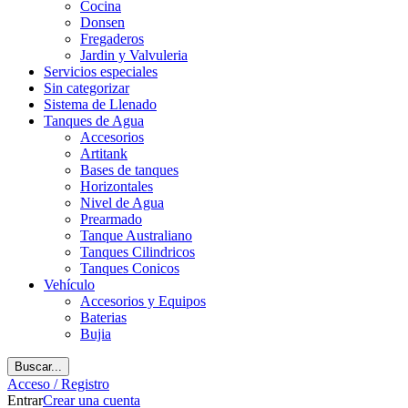
Cocina
Donsen
Fregaderos
Jardin y Valvuleria
Servicios especiales
Sin categorizar
Sistema de Llenado
Tanques de Agua
Accesorios
Artitank
Bases de tanques
Horizontales
Nivel de Agua
Prearmado
Tanque Australiano
Tanques Cilindricos
Tanques Conicos
Vehículo
Accesorios y Equipos
Baterias
Bujia
Buscar...
Acceso / Registro
Entrar
Crear una cuenta