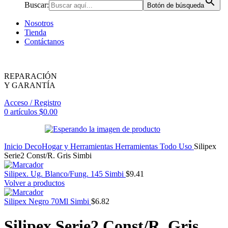
Buscar:
Botón de búsqueda
Nosotros
Tienda
Contáctanos
REPARACIÓN
Y GARANTÍA
Acceso / Registro
0
artículos
$
0.00
Inicio
DecoHogar y Herramientas
Herramientas
Todo Uso
Silipex
Serie2 Const/R. Gris Simbi
Silipex. Ug. Blanco/Fung. 145 Simbi
$
9.41
Volver a productos
Silipex Negro 70Ml Simbi
$
6.82
Silipex Serie2 Const/R. Gris