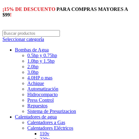
¡15% DE DESCUENTO
PARA COMPRAS MAYORES A
$99
!
Seleccionar categoría
Bombas de Agua
0.5hp y 0.75hp
1.0hp y 1.5hp
2.0hp
3.0hp
4.0HP o mas
Achique
Automatización
Hidrocompacto
Press Control
Repuestos
Sistema de Presurizacion
Calentadores de agua
Calentadores a Gas
Calentadores Eléctricos
110v