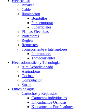
Electricidad
Breaker
Cable
Iluminacion
Bombillos
Para empotrar
Superficiales
Plantas Electricas
Protectores
Regleta
Repuestos
Tomacorriente e Interruptores
Interruptores
Tomacorrientes
Electrodomestico y Tecnologia
Aire Acondicionado
Aspiradoras
Cocinas
Computacion
Smart
Filtros de agua
Cartuchos y Repuestos
Cartuchos individuales
Kit cartuchos Osmosis
Kit cartuchos Purificadores