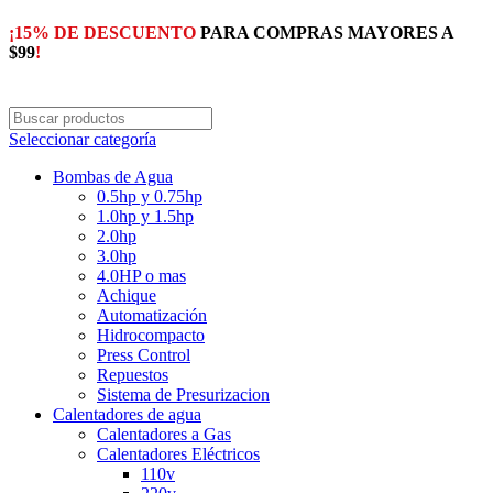
¡15% DE DESCUENTO
PARA COMPRAS MAYORES A
$99
!
Seleccionar categoría
Bombas de Agua
0.5hp y 0.75hp
1.0hp y 1.5hp
2.0hp
3.0hp
4.0HP o mas
Achique
Automatización
Hidrocompacto
Press Control
Repuestos
Sistema de Presurizacion
Calentadores de agua
Calentadores a Gas
Calentadores Eléctricos
110v