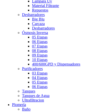
Lampara Uv
Material Filtrante
Repuestos
Desbarradores
Big Blu
Carcaza
Desbarradores
Ósmosis Inversa
05 Etapas
06 Etapas
07 Etapas
08 Etapas
09 Etapas
10 Etapas
400/600GPD y Dispensadores
Purificadores
03 Etapas
04 Etapas
05 Etapas
06 Etapas
Tanques
Tanques de Agua
Ultrafiltracion
Plomería
Baño