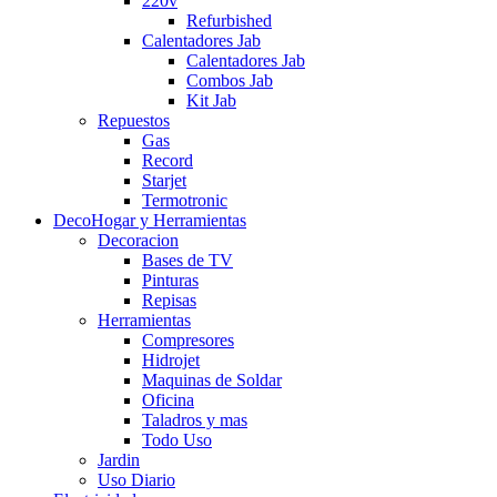
220v
Refurbished
Calentadores Jab
Calentadores Jab
Combos Jab
Kit Jab
Repuestos
Gas
Record
Starjet
Termotronic
DecoHogar y Herramientas
Decoracion
Bases de TV
Pinturas
Repisas
Herramientas
Compresores
Hidrojet
Maquinas de Soldar
Oficina
Taladros y mas
Todo Uso
Jardin
Uso Diario