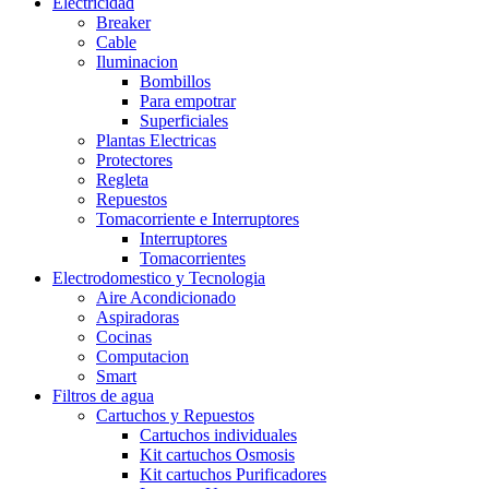
Electricidad
Breaker
Cable
Iluminacion
Bombillos
Para empotrar
Superficiales
Plantas Electricas
Protectores
Regleta
Repuestos
Tomacorriente e Interruptores
Interruptores
Tomacorrientes
Electrodomestico y Tecnologia
Aire Acondicionado
Aspiradoras
Cocinas
Computacion
Smart
Filtros de agua
Cartuchos y Repuestos
Cartuchos individuales
Kit cartuchos Osmosis
Kit cartuchos Purificadores