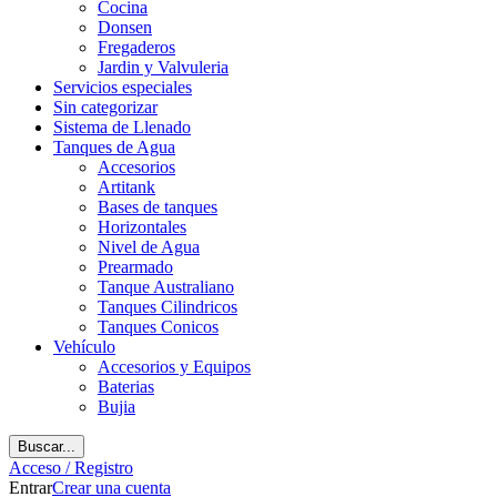
Cocina
Donsen
Fregaderos
Jardin y Valvuleria
Servicios especiales
Sin categorizar
Sistema de Llenado
Tanques de Agua
Accesorios
Artitank
Bases de tanques
Horizontales
Nivel de Agua
Prearmado
Tanque Australiano
Tanques Cilindricos
Tanques Conicos
Vehículo
Accesorios y Equipos
Baterias
Bujia
Buscar...
Acceso / Registro
Entrar
Crear una cuenta