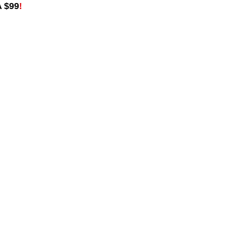
 $99
!