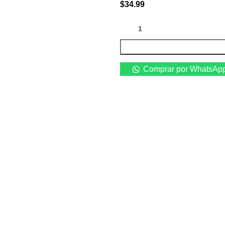
$
34.99
Comprar por WhatsAp