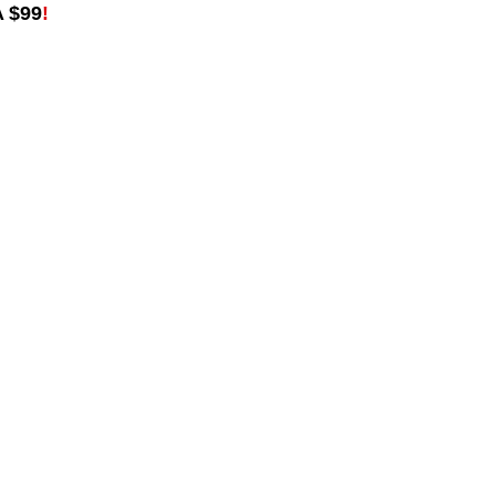
 $99
!