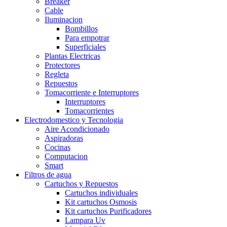
Breaker
Cable
Iluminacion
Bombillos
Para empotrar
Superficiales
Plantas Electricas
Protectores
Regleta
Repuestos
Tomacorriente e Interruptores
Interruptores
Tomacorrientes
Electrodomestico y Tecnologia
Aire Acondicionado
Aspiradoras
Cocinas
Computacion
Smart
Filtros de agua
Cartuchos y Repuestos
Cartuchos individuales
Kit cartuchos Osmosis
Kit cartuchos Purificadores
Lampara Uv