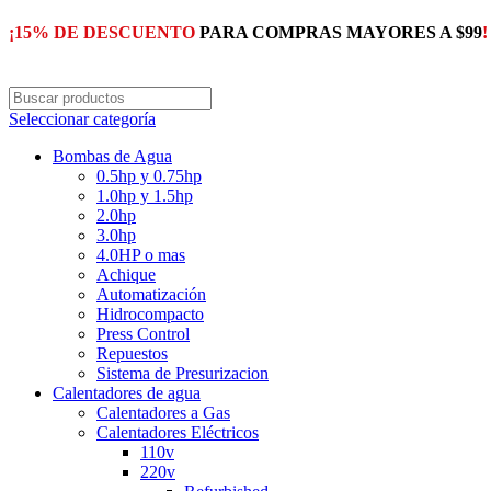
¡15% DE DESCUENTO
PARA COMPRAS MAYORES A $99
!
Seleccionar categoría
Bombas de Agua
0.5hp y 0.75hp
1.0hp y 1.5hp
2.0hp
3.0hp
4.0HP o mas
Achique
Automatización
Hidrocompacto
Press Control
Repuestos
Sistema de Presurizacion
Calentadores de agua
Calentadores a Gas
Calentadores Eléctricos
110v
220v