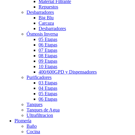
Material Filtrante
Repuestos
Desbarradores
Big Blu
Carcaza
Desbarradores
Ósmosis Inversa
05 Etapas
06 Etapas
07 Etapas
08 Etapas
09 Etapas
10 Etapas
400/600GPD y Dispensadores
Purificadores
03 Etapas
04 Etapas
05 Etapas
06 Etapas
Tanques
Tanques de Agua
Ultrafiltracion
Plomería
Baño
Cocina