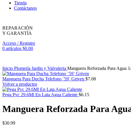
Tienda
Contáctanos
REPARACIÓN
Y GARANTÍA
Acceso / Registro
0
artículos
$
0.00
Inicio
Plomería
Jardin y Valvuleria
Manguera Reforzada Para Agua 1
Manguera Para Ducha Telefono ¨59¨ Griven
$
7.08
Volver a productos
Pega Pvc 29.6Ml En Lata Agua Caliente
$
6.15
Manguera Reforzada Para Agua
$
30.99