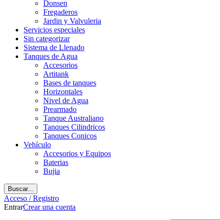
Donsen
Fregaderos
Jardin y Valvuleria
Servicios especiales
Sin categorizar
Sistema de Llenado
Tanques de Agua
Accesorios
Artitank
Bases de tanques
Horizontales
Nivel de Agua
Prearmado
Tanque Australiano
Tanques Cilindricos
Tanques Conicos
Vehículo
Accesorios y Equipos
Baterias
Bujia
Buscar...
Acceso / Registro
Entrar
Crear una cuenta