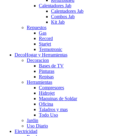
Refurbished
Calentadores Jab
Calentadores Jab
Combos Jab
Kit Jab
Repuestos
Gas
Record
Starjet
Termotronic
DecoHogar y Herramientas
Decoracion
Bases de TV
Pinturas
Repisas
Herramientas
Compresores
Hidrojet
Maquinas de Soldar
Oficina
Taladros y mas
Todo Uso
Jardin
Uso Diario
Electricidad