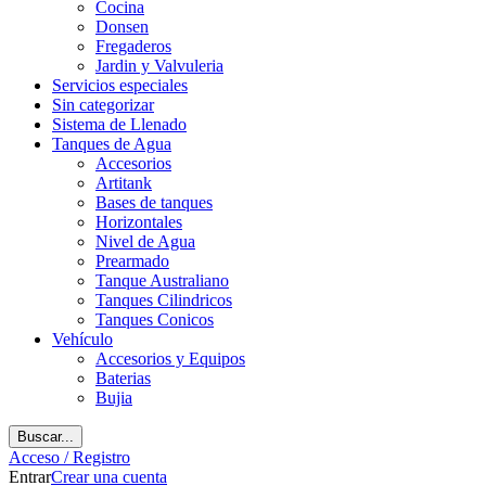
Cocina
Donsen
Fregaderos
Jardin y Valvuleria
Servicios especiales
Sin categorizar
Sistema de Llenado
Tanques de Agua
Accesorios
Artitank
Bases de tanques
Horizontales
Nivel de Agua
Prearmado
Tanque Australiano
Tanques Cilindricos
Tanques Conicos
Vehículo
Accesorios y Equipos
Baterias
Bujia
Buscar...
Acceso / Registro
Entrar
Crear una cuenta