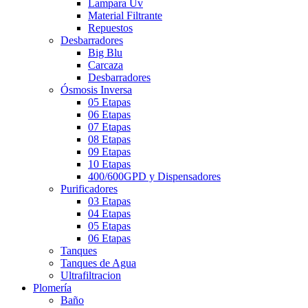
Lampara Uv
Material Filtrante
Repuestos
Desbarradores
Big Blu
Carcaza
Desbarradores
Ósmosis Inversa
05 Etapas
06 Etapas
07 Etapas
08 Etapas
09 Etapas
10 Etapas
400/600GPD y Dispensadores
Purificadores
03 Etapas
04 Etapas
05 Etapas
06 Etapas
Tanques
Tanques de Agua
Ultrafiltracion
Plomería
Baño