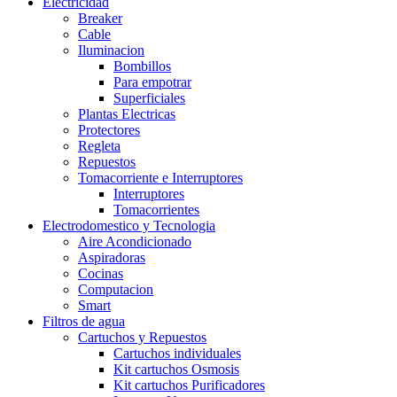
Electricidad
Breaker
Cable
Iluminacion
Bombillos
Para empotrar
Superficiales
Plantas Electricas
Protectores
Regleta
Repuestos
Tomacorriente e Interruptores
Interruptores
Tomacorrientes
Electrodomestico y Tecnologia
Aire Acondicionado
Aspiradoras
Cocinas
Computacion
Smart
Filtros de agua
Cartuchos y Repuestos
Cartuchos individuales
Kit cartuchos Osmosis
Kit cartuchos Purificadores