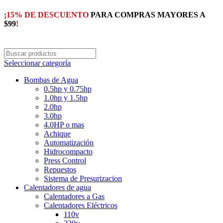
¡15% DE DESCUENTO
PARA COMPRAS MAYORES A
$99
!
Seleccionar categoría
Bombas de Agua
0.5hp y 0.75hp
1.0hp y 1.5hp
2.0hp
3.0hp
4.0HP o mas
Achique
Automatización
Hidrocompacto
Press Control
Repuestos
Sistema de Presurizacion
Calentadores de agua
Calentadores a Gas
Calentadores Eléctricos
110v