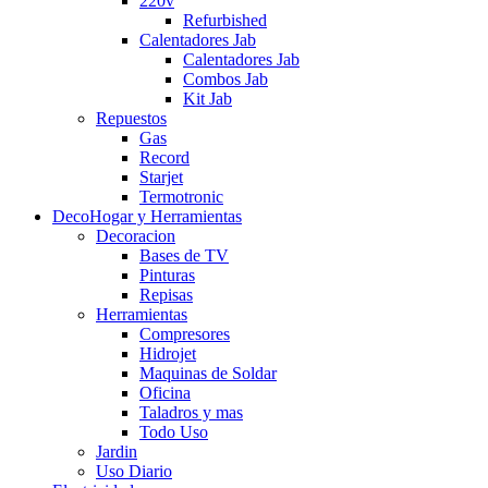
220v
Refurbished
Calentadores Jab
Calentadores Jab
Combos Jab
Kit Jab
Repuestos
Gas
Record
Starjet
Termotronic
DecoHogar y Herramientas
Decoracion
Bases de TV
Pinturas
Repisas
Herramientas
Compresores
Hidrojet
Maquinas de Soldar
Oficina
Taladros y mas
Todo Uso
Jardin
Uso Diario