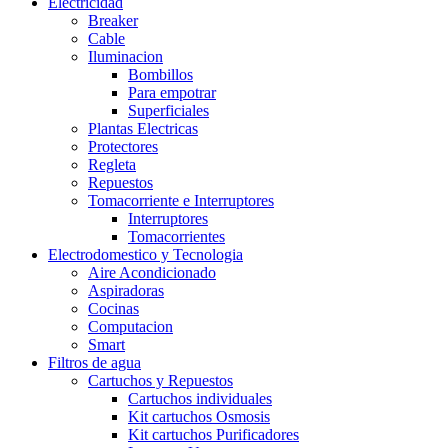
Electricidad
Breaker
Cable
Iluminacion
Bombillos
Para empotrar
Superficiales
Plantas Electricas
Protectores
Regleta
Repuestos
Tomacorriente e Interruptores
Interruptores
Tomacorrientes
Electrodomestico y Tecnologia
Aire Acondicionado
Aspiradoras
Cocinas
Computacion
Smart
Filtros de agua
Cartuchos y Repuestos
Cartuchos individuales
Kit cartuchos Osmosis
Kit cartuchos Purificadores