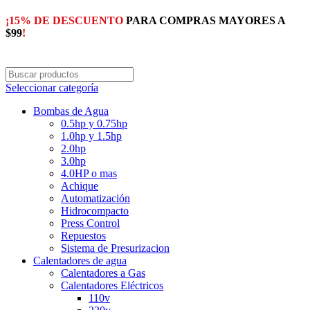
¡15% DE DESCUENTO
PARA COMPRAS MAYORES A
$99
!
Seleccionar categoría
Bombas de Agua
0.5hp y 0.75hp
1.0hp y 1.5hp
2.0hp
3.0hp
4.0HP o mas
Achique
Automatización
Hidrocompacto
Press Control
Repuestos
Sistema de Presurizacion
Calentadores de agua
Calentadores a Gas
Calentadores Eléctricos
110v