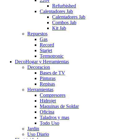
220v
Refurbished
Calentadores Jab
Calentadores Jab
Combos Jab
Kit Jab
Repuestos
Gas
Record
Starjet
Termotronic
DecoHogar y Herramientas
Decoracion
Bases de TV
Pinturas
Repisas
Herramientas
Compresores
Hidrojet
Maquinas de Soldar
Oficina
Taladros y mas
Todo Uso
Jardin
Uso Diario