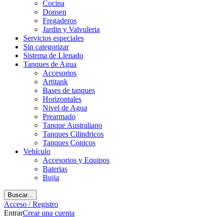
Cocina
Donsen
Fregaderos
Jardin y Valvuleria
Servicios especiales
Sin categorizar
Sistema de Llenado
Tanques de Agua
Accesorios
Artitank
Bases de tanques
Horizontales
Nivel de Agua
Prearmado
Tanque Australiano
Tanques Cilindricos
Tanques Conicos
Vehículo
Accesorios y Equipos
Baterias
Bujia
Buscar...
Acceso / Registro
Entrar
Crear una cuenta