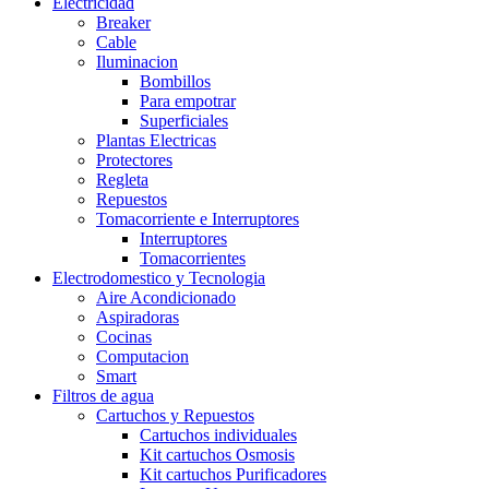
Electricidad
Breaker
Cable
Iluminacion
Bombillos
Para empotrar
Superficiales
Plantas Electricas
Protectores
Regleta
Repuestos
Tomacorriente e Interruptores
Interruptores
Tomacorrientes
Electrodomestico y Tecnologia
Aire Acondicionado
Aspiradoras
Cocinas
Computacion
Smart
Filtros de agua
Cartuchos y Repuestos
Cartuchos individuales
Kit cartuchos Osmosis
Kit cartuchos Purificadores