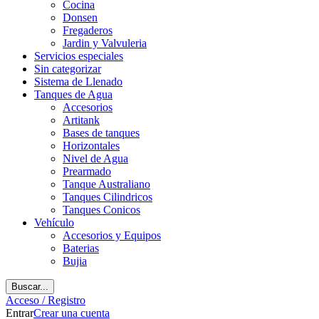
Cocina
Donsen
Fregaderos
Jardin y Valvuleria
Servicios especiales
Sin categorizar
Sistema de Llenado
Tanques de Agua
Accesorios
Artitank
Bases de tanques
Horizontales
Nivel de Agua
Prearmado
Tanque Australiano
Tanques Cilindricos
Tanques Conicos
Vehículo
Accesorios y Equipos
Baterias
Bujia
Buscar...
Acceso / Registro
Entrar
Crear una cuenta