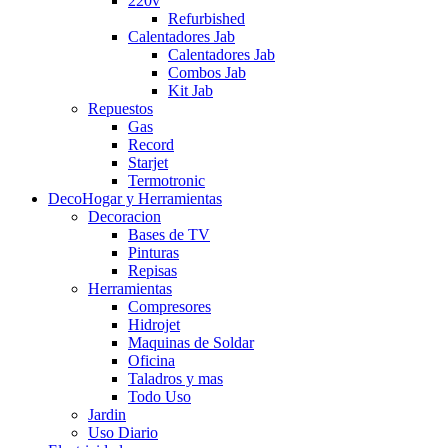
220v
Refurbished
Calentadores Jab
Calentadores Jab
Combos Jab
Kit Jab
Repuestos
Gas
Record
Starjet
Termotronic
DecoHogar y Herramientas
Decoracion
Bases de TV
Pinturas
Repisas
Herramientas
Compresores
Hidrojet
Maquinas de Soldar
Oficina
Taladros y mas
Todo Uso
Jardin
Uso Diario