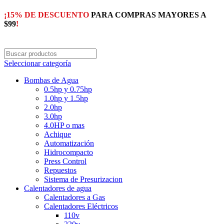
¡15% DE DESCUENTO
PARA COMPRAS MAYORES A
$99
!
Seleccionar categoría
Bombas de Agua
0.5hp y 0.75hp
1.0hp y 1.5hp
2.0hp
3.0hp
4.0HP o mas
Achique
Automatización
Hidrocompacto
Press Control
Repuestos
Sistema de Presurizacion
Calentadores de agua
Calentadores a Gas
Calentadores Eléctricos
110v