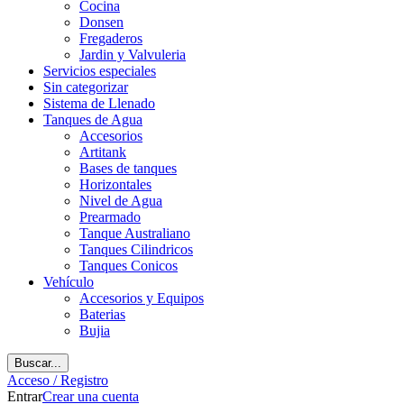
Cocina
Donsen
Fregaderos
Jardin y Valvuleria
Servicios especiales
Sin categorizar
Sistema de Llenado
Tanques de Agua
Accesorios
Artitank
Bases de tanques
Horizontales
Nivel de Agua
Prearmado
Tanque Australiano
Tanques Cilindricos
Tanques Conicos
Vehículo
Accesorios y Equipos
Baterias
Bujia
Buscar...
Acceso / Registro
Entrar
Crear una cuenta