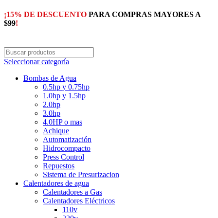
¡15% DE DESCUENTO
PARA COMPRAS MAYORES A
$99
!
Seleccionar categoría
Bombas de Agua
0.5hp y 0.75hp
1.0hp y 1.5hp
2.0hp
3.0hp
4.0HP o mas
Achique
Automatización
Hidrocompacto
Press Control
Repuestos
Sistema de Presurizacion
Calentadores de agua
Calentadores a Gas
Calentadores Eléctricos
110v