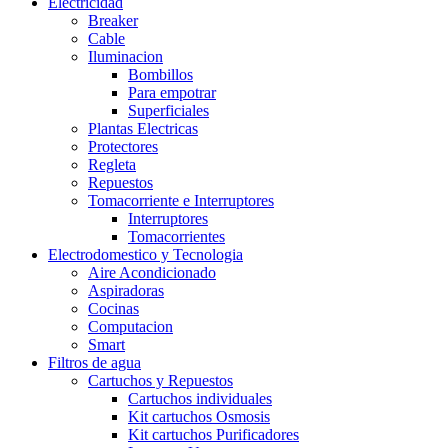
Electricidad
Breaker
Cable
Iluminacion
Bombillos
Para empotrar
Superficiales
Plantas Electricas
Protectores
Regleta
Repuestos
Tomacorriente e Interruptores
Interruptores
Tomacorrientes
Electrodomestico y Tecnologia
Aire Acondicionado
Aspiradoras
Cocinas
Computacion
Smart
Filtros de agua
Cartuchos y Repuestos
Cartuchos individuales
Kit cartuchos Osmosis
Kit cartuchos Purificadores