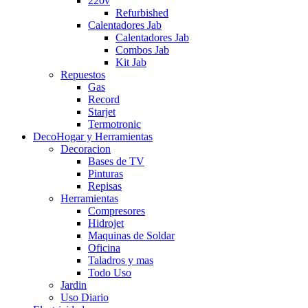
220v
Refurbished
Calentadores Jab
Calentadores Jab
Combos Jab
Kit Jab
Repuestos
Gas
Record
Starjet
Termotronic
DecoHogar y Herramientas
Decoracion
Bases de TV
Pinturas
Repisas
Herramientas
Compresores
Hidrojet
Maquinas de Soldar
Oficina
Taladros y mas
Todo Uso
Jardin
Uso Diario