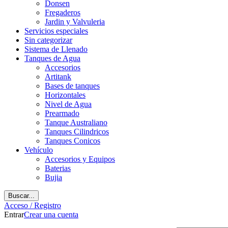
Donsen
Fregaderos
Jardin y Valvuleria
Servicios especiales
Sin categorizar
Sistema de Llenado
Tanques de Agua
Accesorios
Artitank
Bases de tanques
Horizontales
Nivel de Agua
Prearmado
Tanque Australiano
Tanques Cilindricos
Tanques Conicos
Vehículo
Accesorios y Equipos
Baterias
Bujia
Buscar...
Acceso / Registro
Entrar
Crear una cuenta