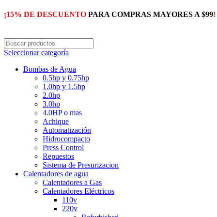
¡15% DE DESCUENTO
PARA COMPRAS MAYORES A $99
!
Seleccionar categoría
Bombas de Agua
0.5hp y 0.75hp
1.0hp y 1.5hp
2.0hp
3.0hp
4.0HP o mas
Achique
Automatización
Hidrocompacto
Press Control
Repuestos
Sistema de Presurizacion
Calentadores de agua
Calentadores a Gas
Calentadores Eléctricos
110v
220v