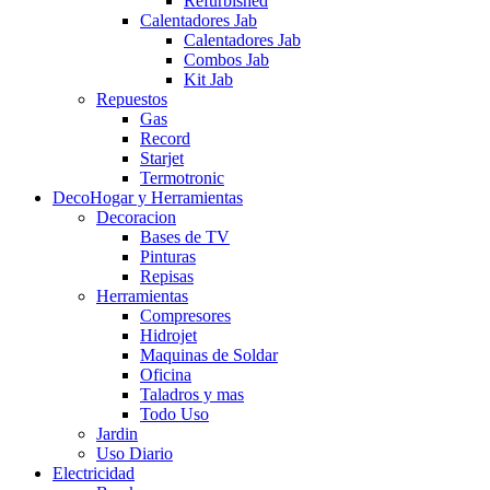
Refurbished
Calentadores Jab
Calentadores Jab
Combos Jab
Kit Jab
Repuestos
Gas
Record
Starjet
Termotronic
DecoHogar y Herramientas
Decoracion
Bases de TV
Pinturas
Repisas
Herramientas
Compresores
Hidrojet
Maquinas de Soldar
Oficina
Taladros y mas
Todo Uso
Jardin
Uso Diario
Electricidad