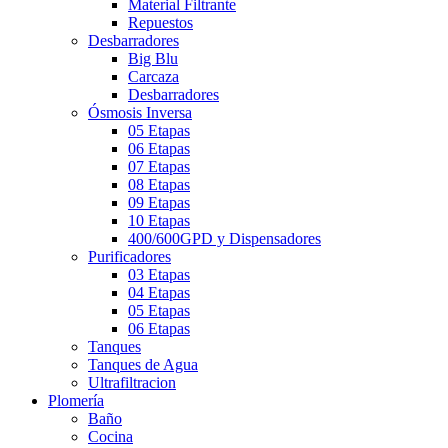
Material Filtrante
Repuestos
Desbarradores
Big Blu
Carcaza
Desbarradores
Ósmosis Inversa
05 Etapas
06 Etapas
07 Etapas
08 Etapas
09 Etapas
10 Etapas
400/600GPD y Dispensadores
Purificadores
03 Etapas
04 Etapas
05 Etapas
06 Etapas
Tanques
Tanques de Agua
Ultrafiltracion
Plomería
Baño
Cocina