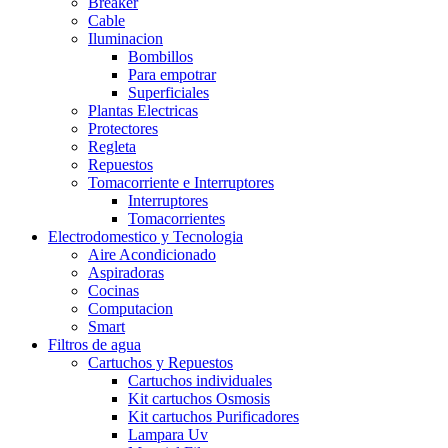
Breaker
Cable
Iluminacion
Bombillos
Para empotrar
Superficiales
Plantas Electricas
Protectores
Regleta
Repuestos
Tomacorriente e Interruptores
Interruptores
Tomacorrientes
Electrodomestico y Tecnologia
Aire Acondicionado
Aspiradoras
Cocinas
Computacion
Smart
Filtros de agua
Cartuchos y Repuestos
Cartuchos individuales
Kit cartuchos Osmosis
Kit cartuchos Purificadores
Lampara Uv