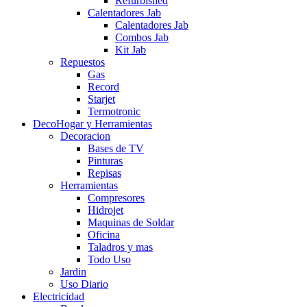
Refurbished
Calentadores Jab
Calentadores Jab
Combos Jab
Kit Jab
Repuestos
Gas
Record
Starjet
Termotronic
DecoHogar y Herramientas
Decoracion
Bases de TV
Pinturas
Repisas
Herramientas
Compresores
Hidrojet
Maquinas de Soldar
Oficina
Taladros y mas
Todo Uso
Jardin
Uso Diario
Electricidad