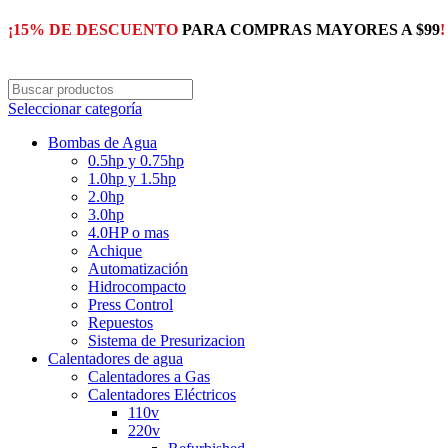
¡15% DE DESCUENTO
PARA COMPRAS MAYORES A $99
!
Seleccionar categoría
Bombas de Agua
0.5hp y 0.75hp
1.0hp y 1.5hp
2.0hp
3.0hp
4.0HP o mas
Achique
Automatización
Hidrocompacto
Press Control
Repuestos
Sistema de Presurizacion
Calentadores de agua
Calentadores a Gas
Calentadores Eléctricos
110v
220v