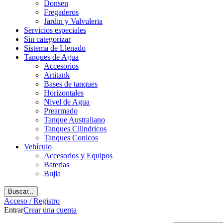
Donsen
Fregaderos
Jardin y Valvuleria
Servicios especiales
Sin categorizar
Sistema de Llenado
Tanques de Agua
Accesorios
Artitank
Bases de tanques
Horizontales
Nivel de Agua
Prearmado
Tanque Australiano
Tanques Cilindricos
Tanques Conicos
Vehículo
Accesorios y Equipos
Baterias
Bujia
Buscar...
Acceso / Registro
Entrar
Crear una cuenta