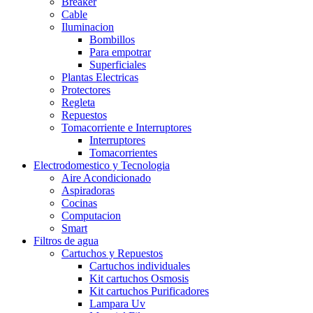
Breaker
Cable
Iluminacion
Bombillos
Para empotrar
Superficiales
Plantas Electricas
Protectores
Regleta
Repuestos
Tomacorriente e Interruptores
Interruptores
Tomacorrientes
Electrodomestico y Tecnologia
Aire Acondicionado
Aspiradoras
Cocinas
Computacion
Smart
Filtros de agua
Cartuchos y Repuestos
Cartuchos individuales
Kit cartuchos Osmosis
Kit cartuchos Purificadores
Lampara Uv