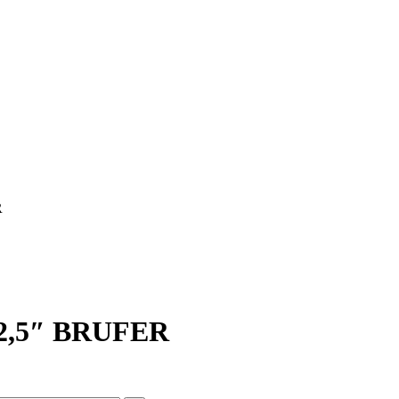
R
,5″ BRUFER