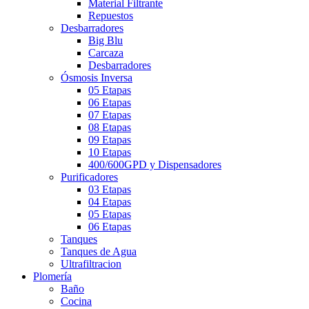
Material Filtrante
Repuestos
Desbarradores
Big Blu
Carcaza
Desbarradores
Ósmosis Inversa
05 Etapas
06 Etapas
07 Etapas
08 Etapas
09 Etapas
10 Etapas
400/600GPD y Dispensadores
Purificadores
03 Etapas
04 Etapas
05 Etapas
06 Etapas
Tanques
Tanques de Agua
Ultrafiltracion
Plomería
Baño
Cocina