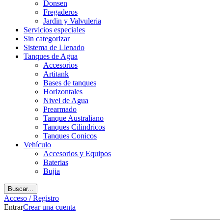
Donsen
Fregaderos
Jardin y Valvuleria
Servicios especiales
Sin categorizar
Sistema de Llenado
Tanques de Agua
Accesorios
Artitank
Bases de tanques
Horizontales
Nivel de Agua
Prearmado
Tanque Australiano
Tanques Cilindricos
Tanques Conicos
Vehículo
Accesorios y Equipos
Baterias
Bujia
Buscar...
Acceso / Registro
Entrar
Crear una cuenta