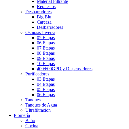
Material Filtrante
Repuestos
Desbarradores
Big Blu
Carcaza
Desbarradores
Ósmosis Inversa
05 Etapas
06 Etapas
07 Etapas
08 Etapas
09 Etapas
10 Etapas
400/600GPD y Dispensadores
Purificadores
03 Etapas
04 Etapas
05 Etapas
06 Etapas
Tanques
Tanques de Agua
Ultrafiltracion
Plomería
Baño
Cocina