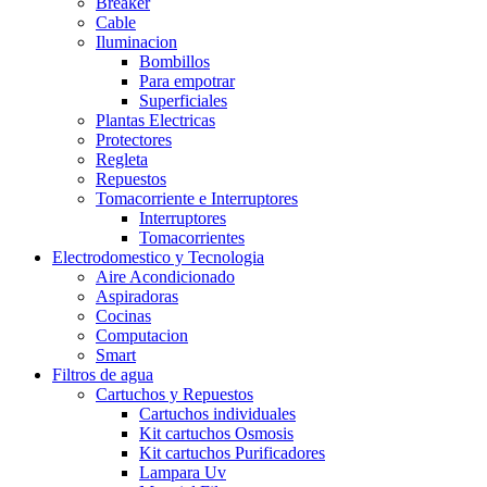
Breaker
Cable
Iluminacion
Bombillos
Para empotrar
Superficiales
Plantas Electricas
Protectores
Regleta
Repuestos
Tomacorriente e Interruptores
Interruptores
Tomacorrientes
Electrodomestico y Tecnologia
Aire Acondicionado
Aspiradoras
Cocinas
Computacion
Smart
Filtros de agua
Cartuchos y Repuestos
Cartuchos individuales
Kit cartuchos Osmosis
Kit cartuchos Purificadores
Lampara Uv