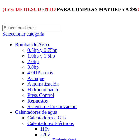
¡15% DE DESCUENTO
PARA COMPRAS MAYORES A $99
!
Seleccionar categoría
Bombas de Agua
0.5hp y 0.75hp
1.0hp y 1.5hp
2.0hp
3.0hp
4.0HP o mas
Achique
Automatización
Hidrocompacto
Press Control
Repuestos
Sistema de Presurizacion
Calentadores de agua
Calentadores a Gas
Calentadores Eléctricos
110v
220v