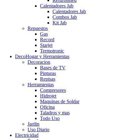
Refurbished
Calentadores Jab
Calentadores Jab
Combos Jab
Kit Jab
Repuestos
Gas
Record
Starjet
Termotronic
DecoHogar y Herramientas
Decoracion
Bases de TV
Pinturas
Repisas
Herramientas
Compresores
Hidrojet
Maquinas de Soldar
Oficina
Taladros y mas
Todo Uso
Jardin
Uso Diario
Electricidad