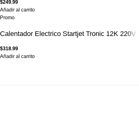
$
249.99
Añadir al carrito
Promo
Calentador Electrico Startjet Tronic 12K 220V
$
318.99
Añadir al carrito
Comercializadora JAB 2050 C.A.
J-41006944-9
NUESTROS PRODUCTOS
Calentadores