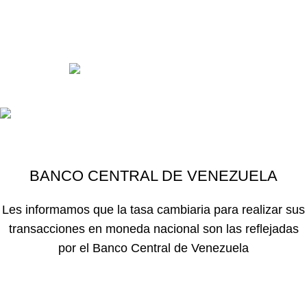
Desarrollado con
por
Kiwi Agencia Creativa
- Todos los derechos
reservados 2025
BANCO CENTRAL DE VENEZUELA
$
$
Les informamos que la tasa cambiaria para realizar sus
transacciones en moneda nacional son las reflejadas
por el Banco Central de Venezuela