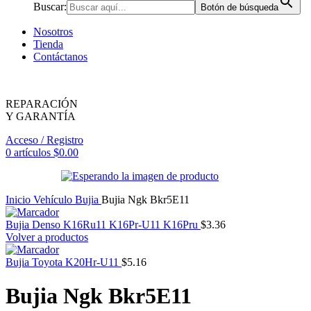
Buscar:
Botón de búsqueda
Nosotros
Tienda
Contáctanos
REPARACIÓN
Y GARANTÍA
Acceso / Registro
0
artículos
$
0.00
Inicio
Vehículo
Bujia
Bujia Ngk Bkr5E11
Bujia Denso K16Ru11 K16Pr-U11 K16Pru
$
3.36
Volver a productos
Bujia Toyota K20Hr-U11
$
5.16
Bujia Ngk Bkr5E11