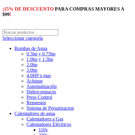
¡15% DE DESCUENTO
PARA COMPRAS MAYORES A
$99
!
Seleccionar categoría
Bombas de Agua
0.5hp y 0.75hp
1.0hp y 1.5hp
2.0hp
3.0hp
4.0HP o mas
Achique
Automatización
Hidrocompacto
Press Control
Repuestos
Sistema de Presurizacion
Calentadores de agua
Calentadores a Gas
Calentadores Eléctricos
110v