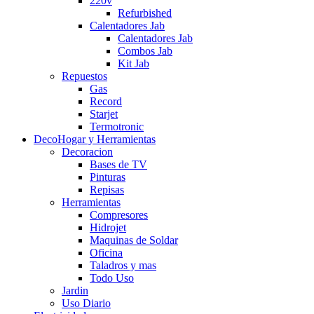
220v
Refurbished
Calentadores Jab
Calentadores Jab
Combos Jab
Kit Jab
Repuestos
Gas
Record
Starjet
Termotronic
DecoHogar y Herramientas
Decoracion
Bases de TV
Pinturas
Repisas
Herramientas
Compresores
Hidrojet
Maquinas de Soldar
Oficina
Taladros y mas
Todo Uso
Jardin
Uso Diario