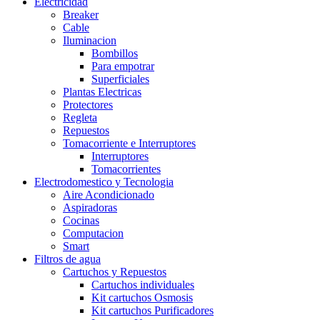
Electricidad
Breaker
Cable
Iluminacion
Bombillos
Para empotrar
Superficiales
Plantas Electricas
Protectores
Regleta
Repuestos
Tomacorriente e Interruptores
Interruptores
Tomacorrientes
Electrodomestico y Tecnologia
Aire Acondicionado
Aspiradoras
Cocinas
Computacion
Smart
Filtros de agua
Cartuchos y Repuestos
Cartuchos individuales
Kit cartuchos Osmosis
Kit cartuchos Purificadores