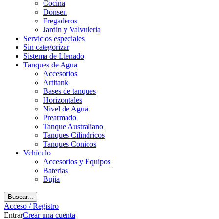
Cocina
Donsen
Fregaderos
Jardin y Valvuleria
Servicios especiales
Sin categorizar
Sistema de Llenado
Tanques de Agua
Accesorios
Artitank
Bases de tanques
Horizontales
Nivel de Agua
Prearmado
Tanque Australiano
Tanques Cilindricos
Tanques Conicos
Vehículo
Accesorios y Equipos
Baterias
Bujia
Buscar...
Acceso / Registro
Entrar
Crear una cuenta