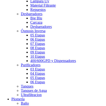
Lampara Uv
Material Filtrante
Repuestos
Desbarradores
Big Blu
Carcaza
Desbarradores
Ósmosis Inversa
05 Etapas
06 Etapas
07 Etapas
08 Etapas
09 Etapas
10 Etapas
400/600GPD y Dispensadores
Purificadores
03 Etapas
04 Etapas
05 Etapas
06 Etapas
Tanques
Tanques de Agua
Ultrafiltracion
Plomería
Baño