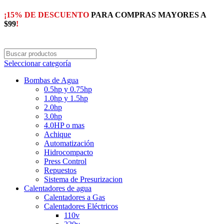
¡15% DE DESCUENTO
PARA COMPRAS MAYORES A
$99
!
Seleccionar categoría
Bombas de Agua
0.5hp y 0.75hp
1.0hp y 1.5hp
2.0hp
3.0hp
4.0HP o mas
Achique
Automatización
Hidrocompacto
Press Control
Repuestos
Sistema de Presurizacion
Calentadores de agua
Calentadores a Gas
Calentadores Eléctricos
110v