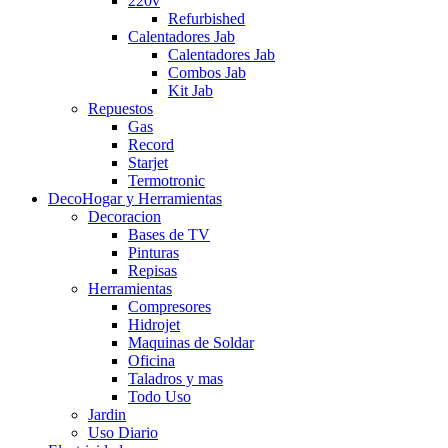
220v
Refurbished
Calentadores Jab
Calentadores Jab
Combos Jab
Kit Jab
Repuestos
Gas
Record
Starjet
Termotronic
DecoHogar y Herramientas
Decoracion
Bases de TV
Pinturas
Repisas
Herramientas
Compresores
Hidrojet
Maquinas de Soldar
Oficina
Taladros y mas
Todo Uso
Jardin
Uso Diario