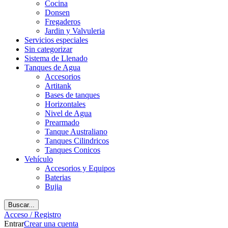
Cocina
Donsen
Fregaderos
Jardin y Valvuleria
Servicios especiales
Sin categorizar
Sistema de Llenado
Tanques de Agua
Accesorios
Artitank
Bases de tanques
Horizontales
Nivel de Agua
Prearmado
Tanque Australiano
Tanques Cilindricos
Tanques Conicos
Vehículo
Accesorios y Equipos
Baterias
Bujia
Buscar...
Acceso / Registro
Entrar
Crear una cuenta