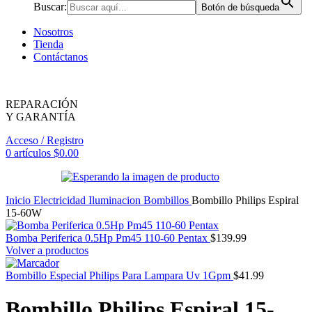
Buscar:
Botón de búsqueda
Nosotros
Tienda
Contáctanos
REPARACIÓN
Y GARANTÍA
Acceso / Registro
0
artículos
$
0.00
Inicio
Electricidad
Iluminacion
Bombillos
Bombillo Philips Espiral
15-60W
Bomba Periferica 0.5Hp Pm45 110-60 Pentax
$
139.99
Volver a productos
Bombillo Especial Philips Para Lampara Uv 1Gpm
$
41.99
Bombillo Philips Espiral 15-