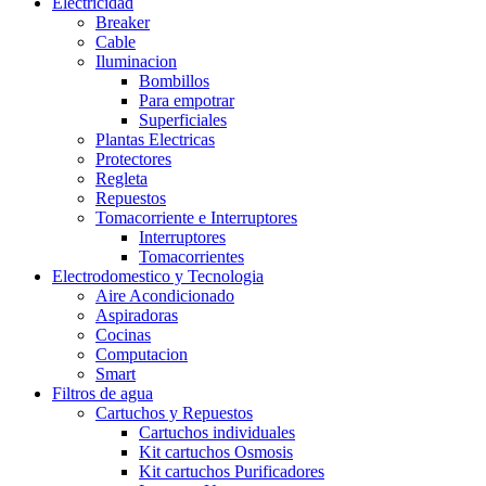
Electricidad
Breaker
Cable
Iluminacion
Bombillos
Para empotrar
Superficiales
Plantas Electricas
Protectores
Regleta
Repuestos
Tomacorriente e Interruptores
Interruptores
Tomacorrientes
Electrodomestico y Tecnologia
Aire Acondicionado
Aspiradoras
Cocinas
Computacion
Smart
Filtros de agua
Cartuchos y Repuestos
Cartuchos individuales
Kit cartuchos Osmosis
Kit cartuchos Purificadores