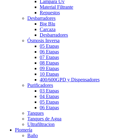
Lampara Uv
Material Filtrante
Repuestos
Desbarradores
Big Blu
Carcaza
Desbarradores
Ósmosis Inversa
05 Etapas
06 Etapas
07 Etapas
08 Etapas
09 Etapas
10 Etapas
400/600GPD y Dispensadores
Purificadores
03 Etapas
04 Etapas
05 Etapas
06 Etapas
Tanques
Tanques de Agua
Ultrafiltracion
Plomería
Baño