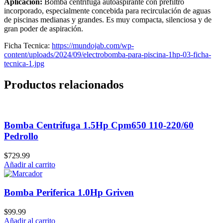
Aplicación:
Bomba centrífuga autoaspirante con prefiltro
incorporado, especialmente concebida para recirculación de aguas
de piscinas medianas y grandes. Es muy compacta, silenciosa y de
gran poder de aspiración.
Ficha Tecnica:
https://mundojab.com/wp-
content/uploads/2024/09/electrobomba-para-piscina-1hp-03-ficha-
tecnica-1.jpg
Productos relacionados
Bomba Centrifuga 1.5Hp Cpm650 110-220/60
Pedrollo
$
729.99
Añadir al carrito
Bomba Periferica 1.0Hp Griven
$
99.99
Añadir al carrito