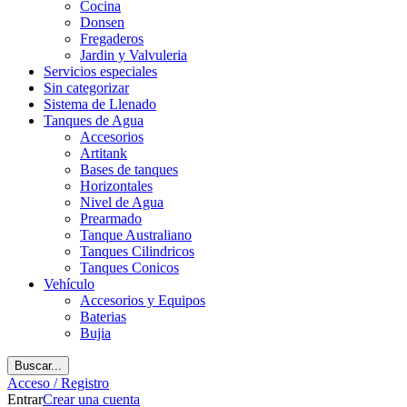
Cocina
Donsen
Fregaderos
Jardin y Valvuleria
Servicios especiales
Sin categorizar
Sistema de Llenado
Tanques de Agua
Accesorios
Artitank
Bases de tanques
Horizontales
Nivel de Agua
Prearmado
Tanque Australiano
Tanques Cilindricos
Tanques Conicos
Vehículo
Accesorios y Equipos
Baterias
Bujia
Buscar...
Acceso / Registro
Entrar
Crear una cuenta