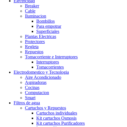
Electricidad
Breaker
Cable
Iluminacion
Bombillos
Para empotrar
Superficiales
Plantas Electricas
Protectores
Regleta
Repuestos
Tomacorriente e Interruptores
Interruptores
Tomacorrientes
Electrodomestico y Tecnologia
Aire Acondicionado
Aspiradoras
Cocinas
Computacion
Smart
Filtros de agua
Cartuchos y Repuestos
Cartuchos individuales
Kit cartuchos Osmosis
Kit cartuchos Purificadores