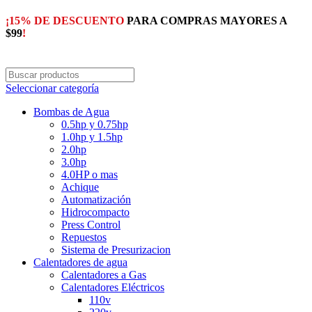
¡15% DE DESCUENTO
PARA COMPRAS MAYORES A
$99
!
Seleccionar categoría
Bombas de Agua
0.5hp y 0.75hp
1.0hp y 1.5hp
2.0hp
3.0hp
4.0HP o mas
Achique
Automatización
Hidrocompacto
Press Control
Repuestos
Sistema de Presurizacion
Calentadores de agua
Calentadores a Gas
Calentadores Eléctricos
110v