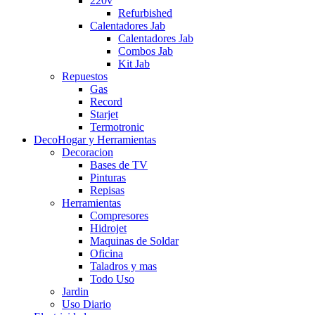
220v
Refurbished
Calentadores Jab
Calentadores Jab
Combos Jab
Kit Jab
Repuestos
Gas
Record
Starjet
Termotronic
DecoHogar y Herramientas
Decoracion
Bases de TV
Pinturas
Repisas
Herramientas
Compresores
Hidrojet
Maquinas de Soldar
Oficina
Taladros y mas
Todo Uso
Jardin
Uso Diario