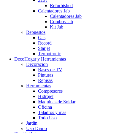
220v
Refurbished
Calentadores Jab
Calentadores Jab
Combos Jab
Kit Jab
Repuestos
Gas
Record
Starjet
Termotronic
DecoHogar y Herramientas
Decoracion
Bases de TV
Pinturas
Repisas
Herramientas
Compresores
Hidrojet
Maquinas de Soldar
Oficina
Taladros y mas
Todo Uso
Jardin
Uso Diario