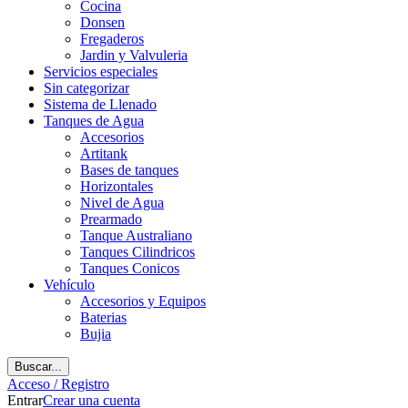
Cocina
Donsen
Fregaderos
Jardin y Valvuleria
Servicios especiales
Sin categorizar
Sistema de Llenado
Tanques de Agua
Accesorios
Artitank
Bases de tanques
Horizontales
Nivel de Agua
Prearmado
Tanque Australiano
Tanques Cilindricos
Tanques Conicos
Vehículo
Accesorios y Equipos
Baterias
Bujia
Buscar...
Acceso / Registro
Entrar
Crear una cuenta