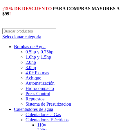
¡15% DE DESCUENTO
PARA COMPRAS MAYORES A
$99
!
Seleccionar categoría
Bombas de Agua
0.5hp y 0.75hp
1.0hp y 1.5hp
2.0hp
3.0hp
4.0HP o mas
Achique
Automatización
Hidrocompacto
Press Control
Repuestos
Sistema de Presurizacion
Calentadores de agua
Calentadores a Gas
Calentadores Eléctricos
110v