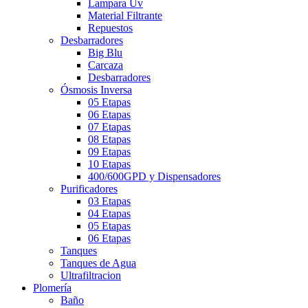
Lampara Uv
Material Filtrante
Repuestos
Desbarradores
Big Blu
Carcaza
Desbarradores
Ósmosis Inversa
05 Etapas
06 Etapas
07 Etapas
08 Etapas
09 Etapas
10 Etapas
400/600GPD y Dispensadores
Purificadores
03 Etapas
04 Etapas
05 Etapas
06 Etapas
Tanques
Tanques de Agua
Ultrafiltracion
Plomería
Baño