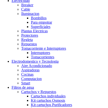
Electricidad
Breaker
Cable
Iluminacion
Bombillos
Para empotrar
Superficiales
Plantas Electricas
Protectores
Regleta
Repuestos
Tomacorriente e Interruptores
Interruptores
Tomacorrientes
Electrodomestico y Tecnologia
Aire Acondicionado
Aspiradoras
Cocinas
Computacion
Smart
Filtros de agua
Cartuchos y Repuestos
Cartuchos individuales
Kit cartuchos Osmosis
Kit cartuchos Purificadores