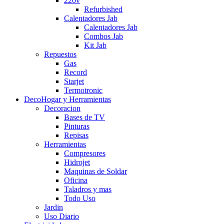
220v
Refurbished
Calentadores Jab
Calentadores Jab
Combos Jab
Kit Jab
Repuestos
Gas
Record
Starjet
Termotronic
DecoHogar y Herramientas
Decoracion
Bases de TV
Pinturas
Repisas
Herramientas
Compresores
Hidrojet
Maquinas de Soldar
Oficina
Taladros y mas
Todo Uso
Jardin
Uso Diario