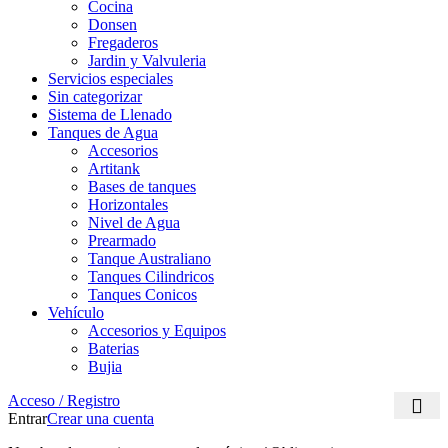
Cocina
Donsen
Fregaderos
Jardin y Valvuleria
Servicios especiales
Sin categorizar
Sistema de Llenado
Tanques de Agua
Accesorios
Artitank
Bases de tanques
Horizontales
Nivel de Agua
Prearmado
Tanque Australiano
Tanques Cilindricos
Tanques Conicos
Vehículo
Accesorios y Equipos
Baterias
Bujia
Acceso / Registro
Entrar
Crear una cuenta