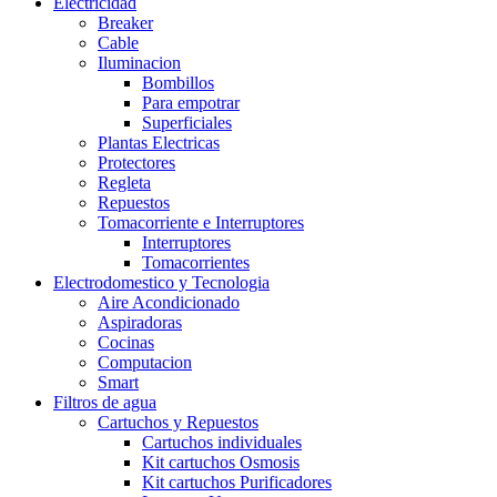
Electricidad
Breaker
Cable
Iluminacion
Bombillos
Para empotrar
Superficiales
Plantas Electricas
Protectores
Regleta
Repuestos
Tomacorriente e Interruptores
Interruptores
Tomacorrientes
Electrodomestico y Tecnologia
Aire Acondicionado
Aspiradoras
Cocinas
Computacion
Smart
Filtros de agua
Cartuchos y Repuestos
Cartuchos individuales
Kit cartuchos Osmosis
Kit cartuchos Purificadores