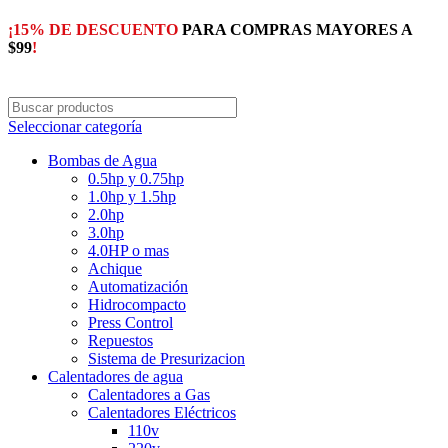
¡15% DE DESCUENTO
PARA COMPRAS MAYORES A
$99
!
Seleccionar categoría
Bombas de Agua
0.5hp y 0.75hp
1.0hp y 1.5hp
2.0hp
3.0hp
4.0HP o mas
Achique
Automatización
Hidrocompacto
Press Control
Repuestos
Sistema de Presurizacion
Calentadores de agua
Calentadores a Gas
Calentadores Eléctricos
110v