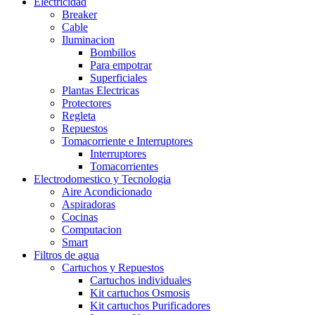
Electricidad
Breaker
Cable
Iluminacion
Bombillos
Para empotrar
Superficiales
Plantas Electricas
Protectores
Regleta
Repuestos
Tomacorriente e Interruptores
Interruptores
Tomacorrientes
Electrodomestico y Tecnologia
Aire Acondicionado
Aspiradoras
Cocinas
Computacion
Smart
Filtros de agua
Cartuchos y Repuestos
Cartuchos individuales
Kit cartuchos Osmosis
Kit cartuchos Purificadores