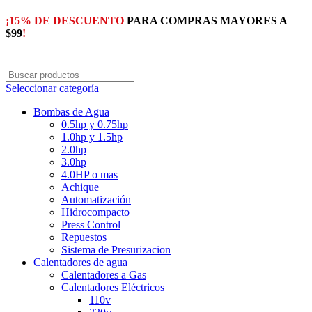
¡15% DE DESCUENTO
PARA COMPRAS MAYORES A
$99
!
Seleccionar categoría
Bombas de Agua
0.5hp y 0.75hp
1.0hp y 1.5hp
2.0hp
3.0hp
4.0HP o mas
Achique
Automatización
Hidrocompacto
Press Control
Repuestos
Sistema de Presurizacion
Calentadores de agua
Calentadores a Gas
Calentadores Eléctricos
110v