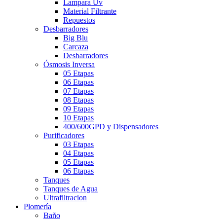
Lampara Uv
Material Filtrante
Repuestos
Desbarradores
Big Blu
Carcaza
Desbarradores
Ósmosis Inversa
05 Etapas
06 Etapas
07 Etapas
08 Etapas
09 Etapas
10 Etapas
400/600GPD y Dispensadores
Purificadores
03 Etapas
04 Etapas
05 Etapas
06 Etapas
Tanques
Tanques de Agua
Ultrafiltracion
Plomería
Baño