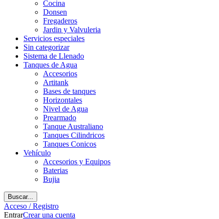
Cocina
Donsen
Fregaderos
Jardin y Valvuleria
Servicios especiales
Sin categorizar
Sistema de Llenado
Tanques de Agua
Accesorios
Artitank
Bases de tanques
Horizontales
Nivel de Agua
Prearmado
Tanque Australiano
Tanques Cilindricos
Tanques Conicos
Vehículo
Accesorios y Equipos
Baterias
Bujia
Buscar...
Acceso / Registro
Entrar
Crear una cuenta