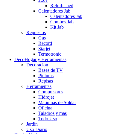
220v
Refurbished
Calentadores Jab
Calentadores Jab
Combos Jab
Kit Jab
Repuestos
Gas
Record
Starjet
Termotronic
DecoHogar y Herramientas
Decoracion
Bases de TV
Pinturas
Repisas
Herramientas
Compresores
Hidrojet
Maquinas de Soldar
Oficina
Taladros y mas
Todo Uso
Jardin
Uso Diario